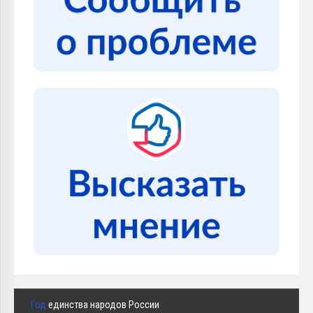
Год
единства народов России