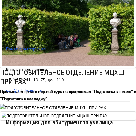
-Живопись
-Композиция
с 17 августа 2026 г. по 21 августа 2026 г.
Памятка абитуриента
Контакты для справок:
ПОДГОТОВИТЕЛЬНОЕ ОТДЕЛЕНИЕ МЦХШ
+7 (495) 241-10-75, доб. 110
ПРИ РАХ
com@art-lyceum.ru
Приглашаем пройти годовой курс по программам "Подготовка к школе" и
"Подготовка к колледжу"
Информация для абитуриентов училища