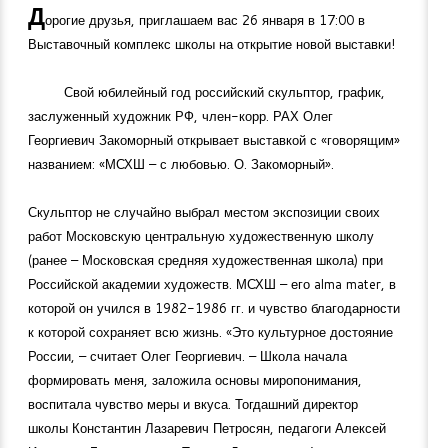
Д
орогие друзья, приглашаем вас 26 января в 17:00 в
Выставочный комплекс школы на открытие новой выставки!
Свой юбилейный год российский скульптор, график,
заслуженный художник РФ, член-корр. РАХ Олег
Георгиевич Закоморный открывает выставкой с «говорящим»
названием: «МСХШ – с любовью. О. Закоморный».
Скульптор не случайно выбрал местом экспозиции своих
работ Московскую центральную художественную школу
(ранее – Московская средняя художественная школа) при
Российской академии художеств. МСХШ – его alma mater, в
которой он учился в
1982-1986
гг. и чувство благодарности
к которой сохраняет всю жизнь. «Это культурное достояние
России, – считает Олег Георгиевич. – Школа начала
формировать меня, заложила основы миропонимания,
воспитала чувство меры и вкуса. Тогдашний директор
школы Константин Лазаревич Петросян, педагоги Алексей