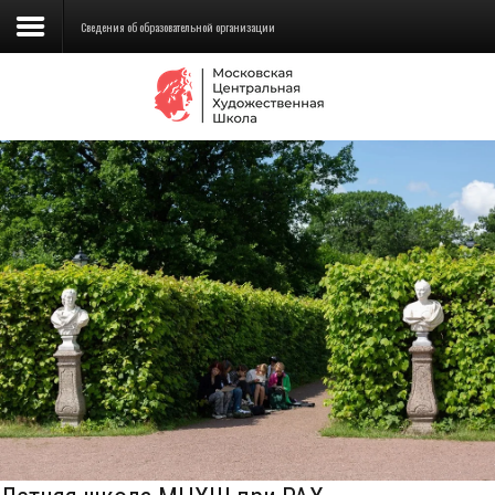
Сведения об образовательной организации
Сведения об образовательной
организации
Школа
Училище
Детская Художественная школа
Поступающим
Подготовка
Образование
Доп. образование