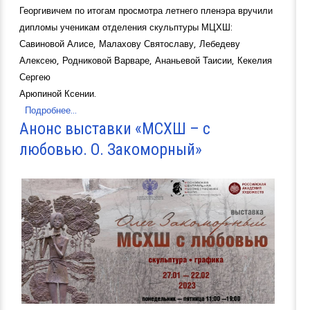
Георгивичем по итогам просмотра летнего пленэра вручили
дипломы ученикам отделения скульптуры МЦХШ:
Савиновой Алисе, Малахову Святославу, Лебедеву
Алексею, Родниковой Варваре, Ананьевой Таисии, Кекелия
Сергею
Арюпиной Ксении.
Подробнее...
Анонс выставки «МСХШ – с
любовью. О. Закоморный»