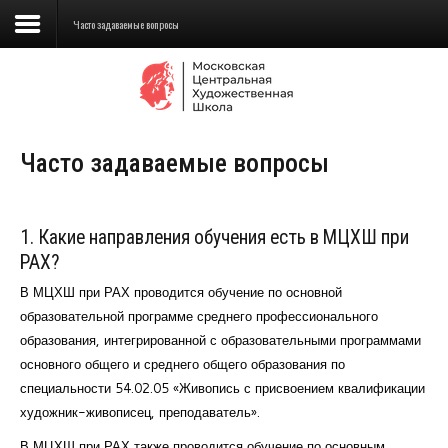
Часто задаваемые вопросы
Сведения об образовательной
организации
Часто задаваемые вопросы
Школа
Училище
1. Какие направления обучения есть в МЦХШ при
Детская Художественная школа
РАХ?
Поступающим
В МЦХШ при РАХ проводится обучение по основной
образовательной программе среднего профессионального
Подготовка
образования, интегрированной с образовательными программами
основного общего и среднего общего образования по
Образование
специальности 54.02.05 «Живопись с присвоением квалификации
художник-живописец, преподаватель».
Доп. образование
В МЦХШ при РАХ также проводится обучение по основным