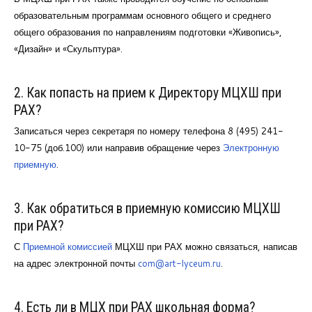
Курсы повышения квалификации
образовательным программам основного общего и среднего
общего образования по направлениям подготовки «Живопись»,
Центр непрерывного образования
«Дизайн» и «Скульптура».
Конкурсы
2. Как попасть на прием к Директору МЦХШ при
Творческий инкубатор
РАХ?
Записаться через секретаря по номеру телефона 8 (495) 241-
10-75 (доб.100) или направив обращение через
Электронную
приемную
.
3. Как обратиться в приемную комиссию МЦХШ
при РАХ?
С
Приемной комиссией
МЦХШ при РАХ можно связаться, написав
на адрес электронной почты
com@art-lyceum.ru
.
4. Есть ли в МЦХ при РАХ школьная форма?