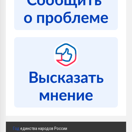
Год
единства народов России