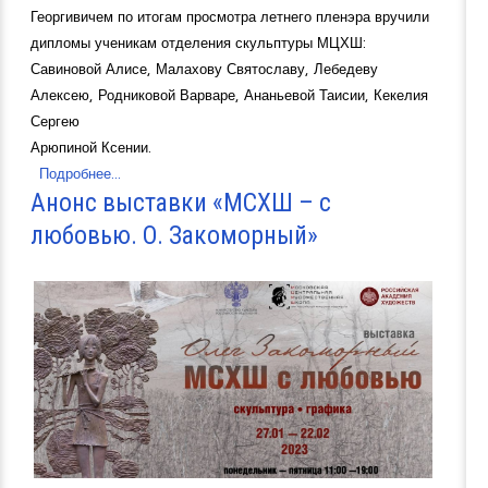
Георгивичем по итогам просмотра летнего пленэра вручили
дипломы ученикам отделения скульптуры МЦХШ:
Савиновой Алисе, Малахову Святославу, Лебедеву
Алексею, Родниковой Варваре, Ананьевой Таисии, Кекелия
Сергею
Арюпиной Ксении.
Подробнее...
Анонс выставки «МСХШ – с
любовью. О. Закоморный»