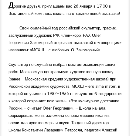
Д
орогие друзья, приглашаем вас 26 января в 17:00 в
Выставочный комплекс школы на открытие новой выставки!
Свой юбилейный год российский скульптор, график,
заслуженный художник РФ, член-корр. РАХ Олег
Георгиевич Закоморный открывает выставкой с «говорящим»
названием: «МСХШ – с любовью. О. Закоморный».
Скульптор не случайно выбрал местом экспозиции своих
работ Московскую центральную художественную школу
(ранее – Московская средняя художественная школа) при
Российской академии художеств. МСХШ – его alma mater, в
которой он учился в
1982-1986
гг. и чувство благодарности
к которой сохраняет всю жизнь. «Это культурное достояние
России, – считает Олег Георгиевич. – Школа начала
формировать меня, заложила основы миропонимания,
воспитала чувство меры и вкуса. Тогдашний директор
школы Константин Лазаревич Петросян, педагоги Алексей