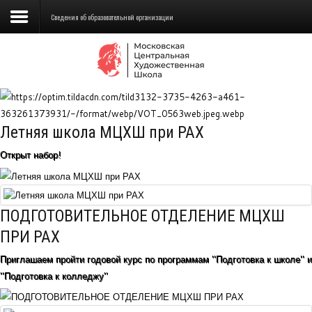
Сведения об образовательной организации
Сведения об образовательной
организации
Школа
Летняя школа МЦХШ при РАХ
Училище
Открыт набор!
Детская Художественная школа
Поступающим
ПОДГОТОВИТЕЛЬНОЕ ОТДЕЛЕНИЕ МЦХШ
Подготовка
ПРИ РАХ
Приглашаем пройти годовой курс по программам "Подготовка к школе" и
Образование
"Подготовка к колледжу"
Доп. образование