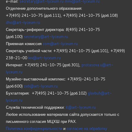
e-mail:
secretary@art-lyceum.ru
mnv@art-lyceum.ru
Отделение дополнительного образования:
+7(495) 241-10-75 (доб.111), +7(495) 241-10-75 (доб.108)
dho@art-lyceum.ru
Секретарь-референт директора: 8(495) 241-10-75
(доб.100)
secretary@art-lyceum.ru
Приемная комиссия
com@art-lyceum.ru
Секретарь учебной части: +7(495) 241-10-75 (доб.101), +7(499)
238-21-00
lev@art-lyceum.ru
Интернат: +7(495) 241-10-75 (доб.301),
protasova.u@art-
lyceum.ru
Музейно-выставочный комплекс: +7(495)-241-10-75
(доб.600)
zeb@art-lyceum.ru
Бухгалтерия: +7(495) 241-10-75 (доб.102)
glavbuh@art-
lyceum.ru
Служба технической поддержки:
it@art-lyceum.ru
Любое использование материалов сайта допускается только с
письменного согласия МЦХШ при РАХ.
Политика конфиденциальности
и
согласие на обработку