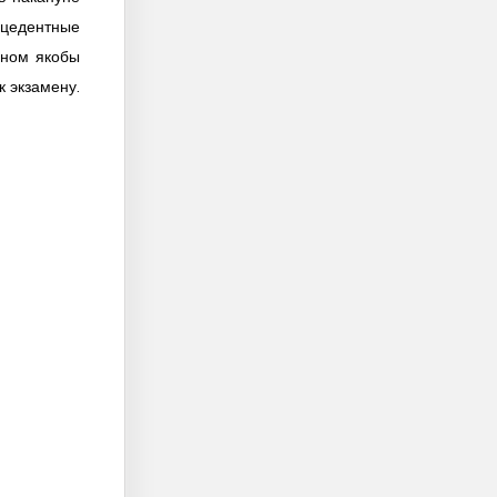
ецедентные
еном якобы
к экзамену.