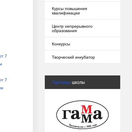
Курсы повышения
квалификации
Центр непрерывного
образования
Конкурсы
от 7
Творческий инкубатор
м
от 7
Партнёры
школы
ым