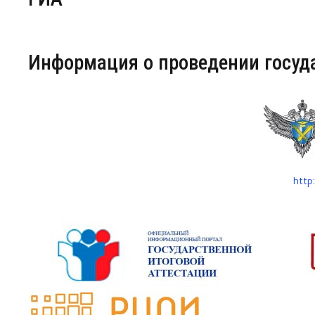
Центр непрерывного образования
Информация о проведении госуд
Конкурсы
Творческий инкубатор
http