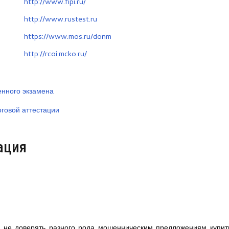
http://www.fipi.ru/
http://www.rustest.ru
https://www.mos.ru/donm
http://rcoi.mcko.ru/
нного экзамена
говой аттестации
ация
: не доверять разного рода мошенническим предложениям купит