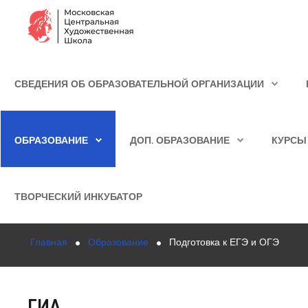
Сведения об образовательной организации
СВЕДЕНИЯ ОБ ОБРАЗОВАТЕЛЬНОЙ ОРГАНИЗАЦИИ
Школа
ИСКАТЬ...
Училище
ОБРАЗОВАНИЕ
ДОП. ОБРАЗОВАНИЕ
КУРСЫ
Детская Художественная школа
Поступающим
ТВОРЧЕСКИЙ ИНКУБАТОР
Подготовка
Главная
Образование
Подготовка к ЕГЭ и ОГЭ
Образование
Доп. образование
ГИА
Курсы повышения квалификации