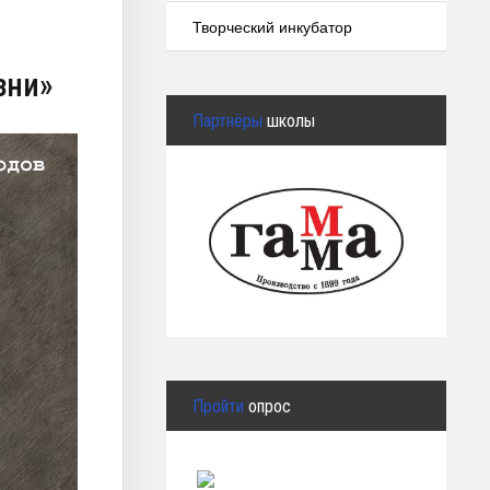
Творческий инкубатор
зни»
Партнёры
школы
Пройти
опрос