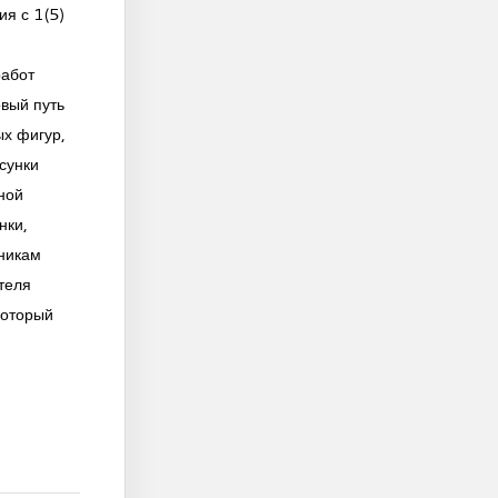
ия с 1(5)
работ
овый путь
х фигур,
сунки
ной
нки,
никам
теля
который