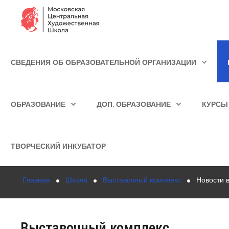
Сведения об образовательной организации
СВЕДЕНИЯ ОБ ОБРАЗОВАТЕЛЬНОЙ ОРГАНИЗАЦИИ
Школа
ИСКАТЬ...
Училище
ОБРАЗОВАНИЕ
ДОП. ОБРАЗОВАНИЕ
КУРСЫ
Детская Художественная школа
Поступающим
ТВОРЧЕСКИЙ ИНКУБАТОР
Подготовка
Главная
Школа
Выставочный комплекс
Новости 
Образование
Доп. образование
Выставочный комплекс
Курсы повышения квалификации