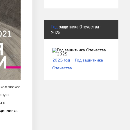
Год
защитника Отечества -
2025
2025 год - Год защитника
Отечества
 комплексе
ервую
ы в
сциплины,