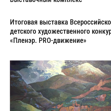
Центр непрерывного образования
Итоговая выставка Всероссийско
Конкурсы
детского художественного конку
Творческий инкубатор
«Пленэр. PRO-движение»