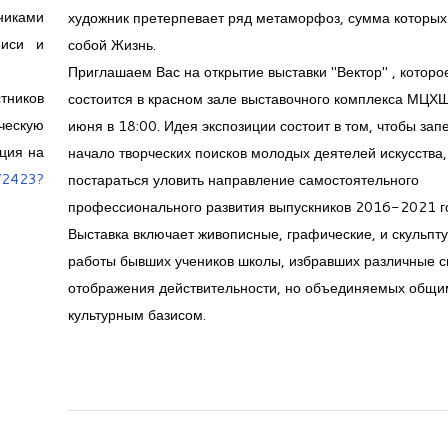
никами
художник претерпевает ряд метаморфоз, сумма которых
писи и
собой Жизнь.
Приглашаем Вас на открытие выставки "Вектор" , которо
тников
состоится в красном зале выставочного комплекса МЦХ
ческую
июня в 18:00. Идея экспозиции состоит в том, чтобы зап
ция на
начало творческих поисков молодых деятелей искусства,
h/2423?
постараться уловить направление самостоятельного
профессионального развития выпускников 2016-2021 г
Выставка включает живописные, графические, и скульпт
работы бывших учеников школы, избравших различные 
отображения действительности, но объединяемых общи
культурным базисом.