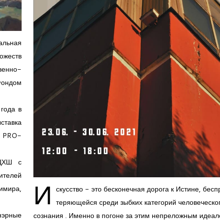
льная
ожеств
енно-
Фондом
года в
ставка
р. PRO-
МЦХШ с
ителей
И
имира,
скусство - это бесконечная дорога к Истине, бес
теряющейся среди зыбких категорий человеческо
нэрные
сознания . Именно в погоне за этим непреложным идеа