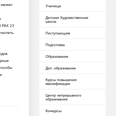
 являет
Училище
Детская Художественная
е
школа
Ш РАХ 23
ечатлеть
Поступающим
Подготовка
одов.
Образование
урные
способы
Доп. образование
м
Курсы повышения
квалификации
Центр непрерывного
образования
Конкурсы