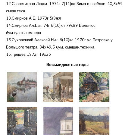
12.Савостикова Людм. 1974г 7(11)кл Зима в посёлке. 40,8х59
смеш.техн.
13.Смирнов А.Е. 1973г 5(9)кл
14.Смирнов Ал.Евг. 74г 6(10)кл 79х89 Вильнюс.
бум.гуашь,темпера
15.Суховецкий Алексей Ник. 6(10)кл 1970г ул.Петровка у
Большого театра. 34х49,5 бум. смешан.техника
16.Трещев 1972г 19х26
Восьмидесятые годы