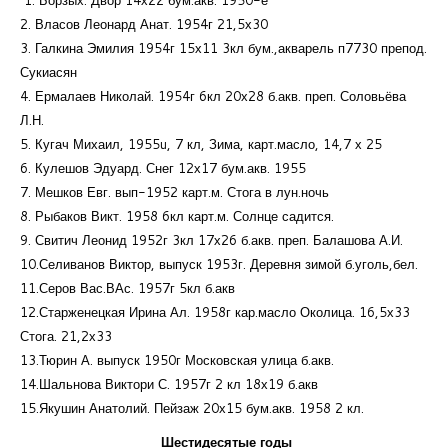
2. Власов Леонард Анат. 1954г 21,5х30
3. Галкина Эмилия 1954г 15х11 3кл бум.,акварель п7730 препод.
Сукиасян
4. Ермалаев Николай. 1954г 6кл 20х28 б.акв. преп. Соловьёва
Л.Н.
5. Кугач Михаил, 1955u, 7 кл, Зима, карт.масло, 14,7 х 25
6. Кулешов Эдуард. Снег 12х17 бум.акв. 1955
7. Мешков Евг. вып-1952 карт.м. Стога в лун.ночь
8. Рыбаков Викт. 1958 6кл карт.м. Солнце садится.
9. Свитич Леонид 1952г 3кл 17х26 б.акв. преп. Балашова А.И.
10.Селиванов Виктор, выпуск 1953г. Деревня зимой б.уголь,бел.
11.Серов Вас.ВАс. 1957г 5кл б.акв
12.Старженецкая Ирина Ал. 1958г кар.масло Околица. 16,5х33
Стога. 21,2х33
13.Тюрин А. выпуск 1950г Московская улица б.акв.
14.Шальнова Виктори С. 1957г 2 кл 18х19 б.акв
15.Якушин Анатолий. Пейзаж 20х15 бум.акв. 1958 2 кл.
Шестидесятые годы