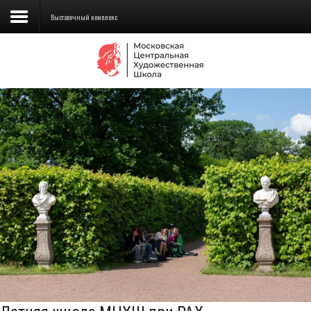
Выставочный комплекс
Сведения об образовательной
организации
Школа
Училище
Детская Художественная школа
Поступающим
Подготовка
Образование
Доп. образование