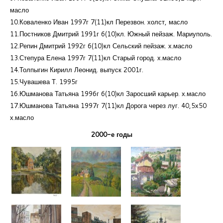
масло
10.Коваленко Иван 1997г 7(11)кл Перезвон. холст, масло
11.Постников Дмитрий 1991г 6(10)кл. Южный пейзаж. Мариуполь.
12.Репин Дмитрий 1992г 6(10)кл Сельский пейзаж. х.масло
13.Степура Елена 1997г 7(11)кл Старый город. х.масло
14.Толпыгин Кирилл Леонид. выпуск 2001г.
15.Чувашева Т. 1995г
16.Юшманова Татьяна 1996г 6(10)кл Заросший карьер. х.масло
17.Юшманова Татьяна 1997г 7(11)кл Дорога через луг. 40,5х50
х.масло
2000-е годы