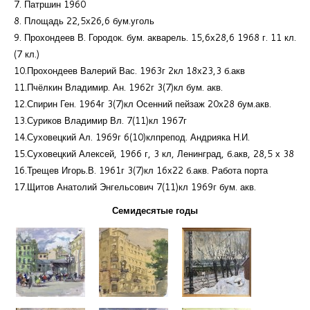
7. Патршин 1960
8. Площадь 22,5х26,6 бум.уголь
9. Прохондеев В. Городок. бум. акварель. 15,6х28,6 1968 г. 11 кл.
(7 кл.)
10.Прохондеев Валерий Вас. 1963г 2кл 18х23,3 б.акв
11.Пчёлкин Владимир. Ан. 1962г 3(7)кл бум. акв.
12.Спирин Ген. 1964г 3(7)кл Осенний пейзаж 20х28 бум.акв.
13.Суриков Владимир Вл. 7(11)кл 1967г
14.Суховецкий Ал. 1969г 6(10)клпрепод. Андрияка Н.И.
15.Суховецкий Алексей, 1966 г, 3 кл, Ленинград, б.акв, 28,5 х 38
16.Трещев Игорь.В. 1961г 3(7)кл 16х22 б.акв. Работа порта
17.Щитов Анатолий Энгельсович 7(11)кл 1969г бум. акв.
Семидесятые годы