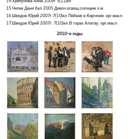
14.Хрипунова Анна 2009г 5(11)кл
15.Чепик Даня 6кл 2005 Девоч.освещ.солнцем х.м.
16.Шведов Юрий 2007г 7(10)кл Пейзаж в Киргизии. орг.масл.
17.Шведов Юрий 2007г. 7(10)кл В горах Алатау. орг.масл.
2010-е годы