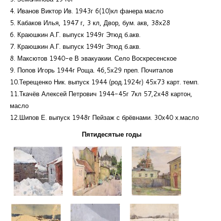
4. Иванов Виктор Ив. 1943г 6(10)кл фанера масло
5. Кабаков Илья, 1947 г, 3 кл, Двор, бум. акв, 38х28
6. Краюшкин А.Г. выпуск 1949г Этюд б.акв.
7. Краюшкин А.Г. выпуск 1949г Этюд б.акв.
8. Максютов 1940-е В эвакуакии. Село Воскресенское
9. Попов Игорь 1944г Роща. 46,5х29 преп. Почиталов
10.Терещенко Ник. выпуск 1944 (род.1924г) 45х73 карт. темп.
11.Ткачёв Алексей Петрович 1944-45г 7кл 57,2х48 картон,
масло
12.Шипов Е. выпуск 1948г Пейзаж с брёвнами. 30х40 х.масло
Пятидесятые годы