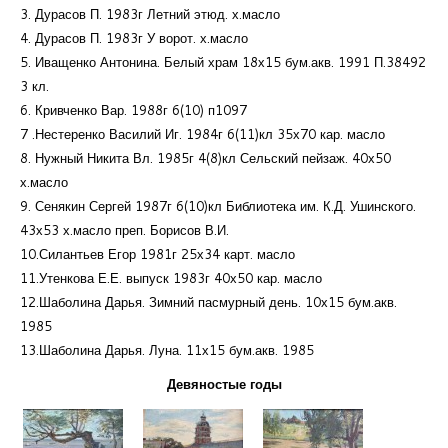
3. Дурасов П. 1983г Летний этюд. х.масло
4. Дурасов П. 1983г У ворот. х.масло
5. Иващенко Антонина. Белый храм 18х15 бум.акв. 1991 П.38492
3 кл.
6. Кривченко Вар. 1988г 6(10) п1097
7 .Нестеренко Василий Иг. 1984г 6(11)кл 35х70 кар. масло
8. Нужный Никита Вл. 1985г 4(8)кл Сельский пейзаж. 40х50
х.масло
9. Сенякин Сергей 1987г 6(10)кл Библиотека им. К.Д. Ушинского.
43х53 х.масло преп. Борисов В.И.
10.Силантьев Егор 1981г 25х34 карт. масло
11.Утенкова Е.Е. выпуск 1983г 40х50 кар. масло
12.Шаболина Дарья. Зимний пасмурный день. 10х15 бум.акв.
1985
13.Шаболина Дарья. Луна. 11х15 бум.акв. 1985
Девяностые годы