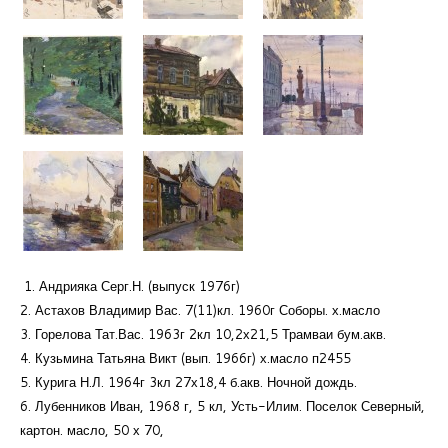
1. Андрияка Серг.Н. (выпуск 1976г)
2. Астахов Владимир Вас. 7(11)кл. 1960г Соборы. х.масло
3. Горелова Тат.Вас. 1963г 2кл 10,2х21,5 Трамваи бум.акв.
4. Кузьмина Татьяна Викт (вып. 1966г) х.масло п2455
5. Курига Н.Л. 1964г 3кл 27х18,4 б.акв. Ночной дождь.
6. Лубенников Иван, 1968 г, 5 кл, Усть-Илим. Поселок Северный,
картон. масло, 50 х 70,