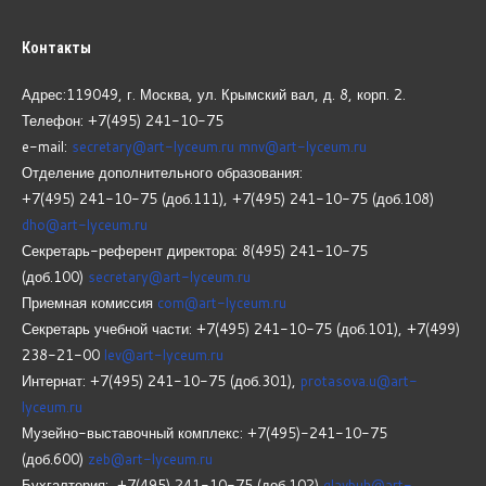
Контакты
Адрес:119049, г. Москва, ул. Крымский вал, д. 8, корп.
2.
Телефон: +7(495) 241-10-75
e-mail:
secretary@art-lyceum.ru
mnv@art-lyceum.ru
Отделение дополнительного образования:
+7(495) 241-10-75 (доб.111), +7(495) 241-10-75 (доб.108)
dho@art-lyceum.ru
Секретарь-референт директора: 8(495) 241-10-75
(доб.100)
secretary@art-lyceum.ru
Приемная комиссия
com@art-lyceum.ru
Секретарь учебной части: +7(495) 241-10-75 (доб.101), +7(499)
238-21-00
lev@art-lyceum.ru
Интернат: +7(495) 241-10-75 (доб.301),
protasova.u@art-
lyceum.ru
Музейно-выставочный комплекс: +7(495)-241-10-75
(доб.600)
zeb@art-lyceum.ru
Бухгалтерия: +7(495) 241-10-75 (доб.102)
glavbuh@art-