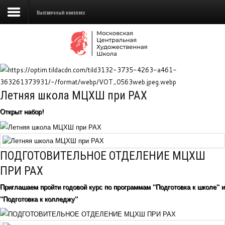
Выставочный комплекс
Сведения об образовательной
организации
Школа
Летняя школа МЦХШ при РАХ
Училище
Открыт набор!
Детская Художественная школа
Поступающим
ПОДГОТОВИТЕЛЬНОЕ ОТДЕЛЕНИЕ МЦХШ
Подготовка
ПРИ РАХ
Приглашаем пройти годовой курс по программам "Подготовка к школе" и
Образование
"Подготовка к колледжу"
Доп. образование