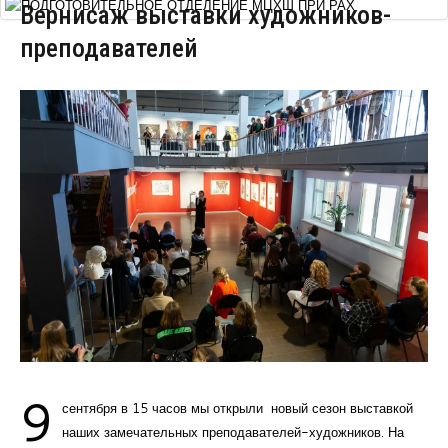
Вернисаж выставки художников-
Курсы повышения квалификации
преподавателей
Центр непрерывного образования
Конкурсы
Творческий инкубатор
9
сентября в 15 часов мы открыли новый сезон выставкой
наших замечательных преподавателей-художников. На