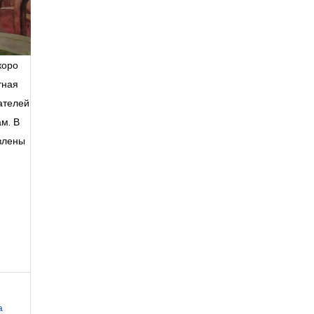
коро
ётная
ателей
м. В
авлены
а