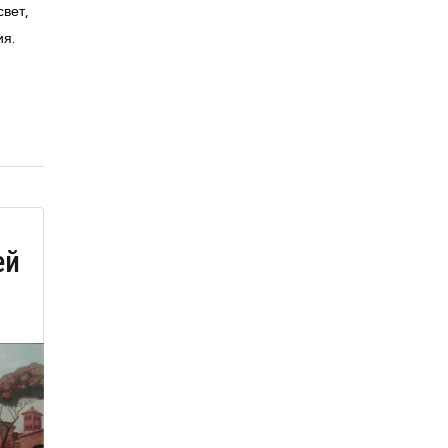
свет,
ия.
ей