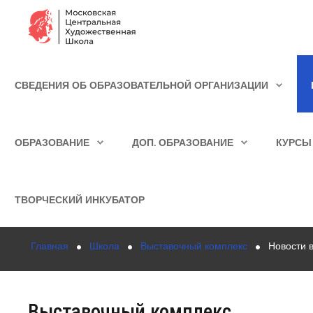
Сведения об образовательной организации
СВЕДЕНИЯ ОБ ОБРАЗОВАТЕЛЬНОЙ ОРГАНИЗАЦИИ
Школа
ИСКАТЬ...
Училище
ОБРАЗОВАНИЕ
ДОП. ОБРАЗОВАНИЕ
КУРСЫ
Детская Художественная школа
Поступающим
ТВОРЧЕСКИЙ ИНКУБАТОР
Подготовка
Главная
Школа
Выставочный комплекс
Новости 
Образование
Доп. образование
Выставочный комплекс
Курсы повышения квалификации