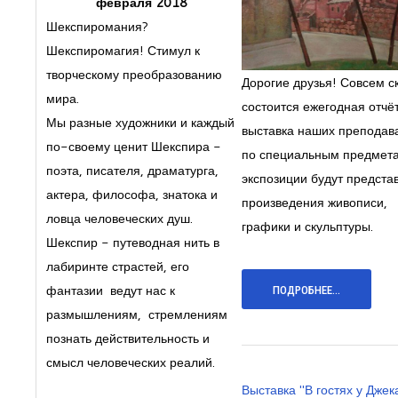
февраля 2018
Шекспиромания?
Шекспиромагия! Стимул к
творческому преобразованию
Дорогие друзья! Совсем с
мира.
состоится ежегодная отч
Мы разные художники и каждый
выставка наших преподав
по-своему ценит Шекспира -
по специальным предмета
поэта, писателя, драматурга,
экспозиции будут предст
актера, философа, знатока и
произведения живописи,
ловца человеческих душ.
графики и скульптуры.
Шекспир - путеводная нить в
лабиринте страстей, его
фантазии ведут нас к
ПОДРОБНЕЕ...
размышлениям, стремлениям
познать действительность и
смысл человеческих реалий.
Выставка "В гостях у Джек