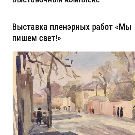
Центр непрерывного образования
Выставка пленэрных работ «Мы
Конкурсы
пишем свет!»
Творческий инкубатор