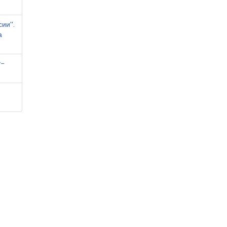
сии".
а
т-