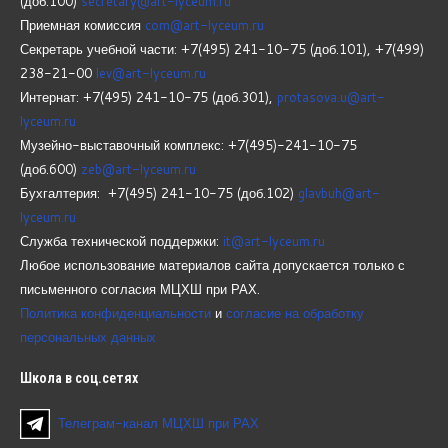
(доб.100)
secretary@art-lyceum.ru
Приемная комиссия
com@art-lyceum.ru
Секретарь учебной части: +7(495) 241-10-75 (доб.101), +7(499)
238-21-00
lev@art-lyceum.ru
Интернат: +7(495) 241-10-75 (доб.301),
protasova.u@art-
lyceum.ru
Музейно-выставочный комплекс: +7(495)-241-10-75
(доб.600)
zeb@art-lyceum.ru
Бухгалтерия: +7(495) 241-10-75 (доб.102)
glavbuh@art-
lyceum.ru
Служба технической поддержки:
it@art-lyceum.ru
Любое использование материалов сайта допускается только с
письменного согласия МЦХШ при РАХ.
Политика конфиденциальности
и
согласие на обработку
персональных данных
Школа
в соц.сетях
Телеграм-канал МЦХШ при РАХ