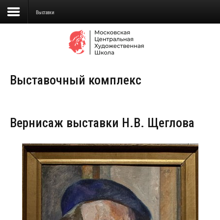
Выставки
Сведения об образовательной
организации
Выставочный комплекс
Школа
Училище
Вернисаж выставки Н.В. Щеглова
Детская Художественная школа
Поступающим
Подготовка
Образование
Доп. образование