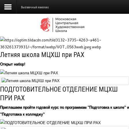
Выставочный комплекс
Сведения об образовательной
организации
Школа
Летняя школа МЦХШ при РАХ
Училище
Открыт набор!
Детская Художественная школа
Поступающим
ПОДГОТОВИТЕЛЬНОЕ ОТДЕЛЕНИЕ МЦХШ
Подготовка
ПРИ РАХ
Приглашаем пройти годовой курс по программам "Подготовка к школе" и
Образование
"Подготовка к колледжу"
Доп. образование