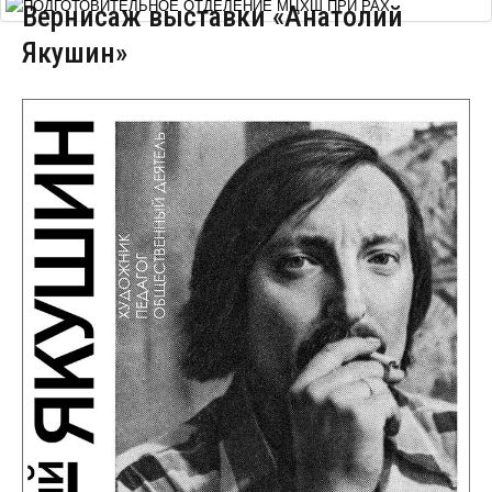
Вернисаж выставки «Анатолий
Курсы повышения квалификации
Якушин»
Центр непрерывного образования
Конкурсы
Творческий инкубатор