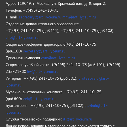
Адрес:119049, г. Москва, ул. Крымский вал, д. 8, корп.
2.
Телефон: +7(495) 241-10-75
e-mail:
secretary@art-lyceum.ru
mnv@art-lyceum.ru
Отделение дополнительного образования:
+7(495) 241-10-75 (доб.111), +7(495) 241-10-75 (доб.108)
dho@art-lyceum.ru
Секретарь-референт директора: 8(495) 241-10-75
(доб.100)
secretary@art-lyceum.ru
Приемная комиссия
com@art-lyceum.ru
Секретарь учебной части: +7(495) 241-10-75 (доб.101), +7(499)
238-21-00
lev@art-lyceum.ru
Интернат: +7(495) 241-10-75 (доб.301),
protasova.u@art-
lyceum.ru
Музейно-выставочный комплекс: +7(495)-241-10-75
(доб.600)
zeb@art-lyceum.ru
Бухгалтерия: +7(495) 241-10-75 (доб.102)
glavbuh@art-
lyceum.ru
Служба технической поддержки:
it@art-lyceum.ru
Любое использование материалов сайта допускается только с