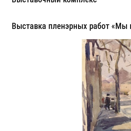
Центр непрерывного образования
Выставка пленэрных работ «Мы 
Конкурсы
Творческий инкубатор