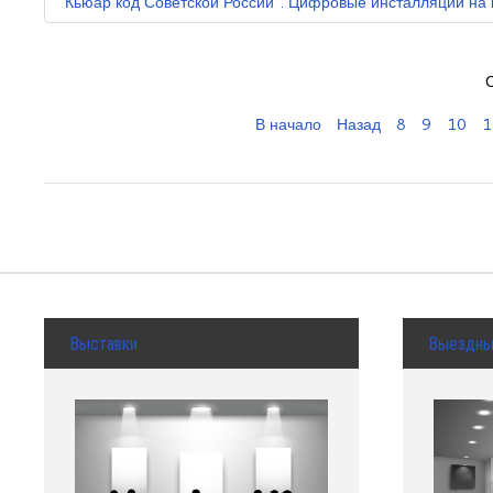
"Кьюар код Советской России". Цифровые инсталляции на 
В начало
Назад
8
9
10
1
Выставки
Выездн