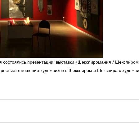
ея состоялись презентации выставки «Шекспиромания / Шекспирома
простые отношения художников с Шекспиром и Шекспира с художни