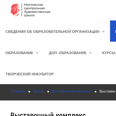
Сведения об образовательной организации
СВЕДЕНИЯ ОБ ОБРАЗОВАТЕЛЬНОЙ ОРГАНИЗАЦИИ
Школа
ИСКАТЬ...
Училище
ОБРАЗОВАНИЕ
ДОП. ОБРАЗОВАНИЕ
КУРСЫ
Детская Художественная школа
Поступающим
ТВОРЧЕСКИЙ ИНКУБАТОР
Подготовка
Главная
Школа
Выставочный комплекс
Выставки
Образование
Доп. образование
Выставочный комплекс
Курсы повышения квалификации