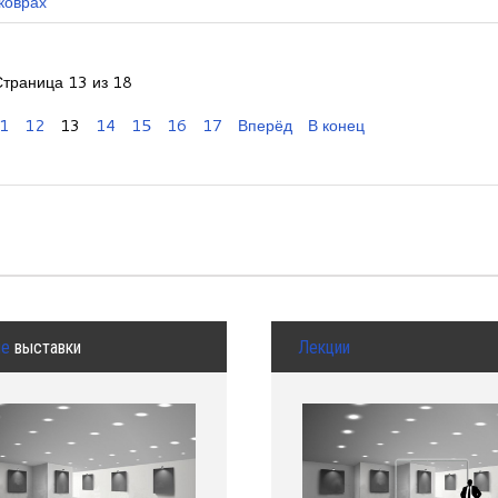
коврах
Страница 13 из 18
1
12
13
14
15
16
17
Вперёд
В конец
ые
выставки
Лекции