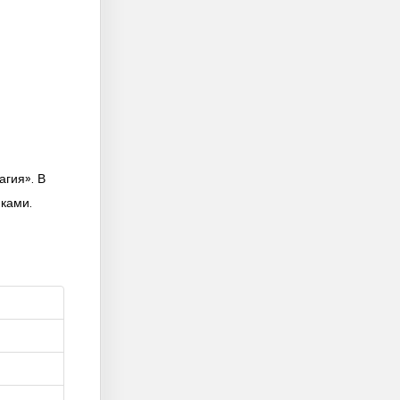
гия». В
ками.