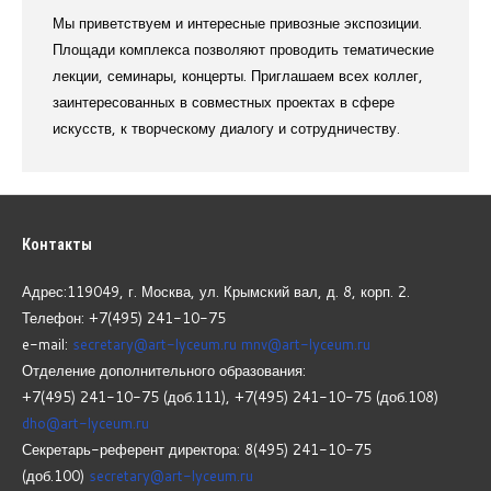
Мы приветствуем и интересные привозные экспозиции.
Площади комплекса позволяют проводить тематические
лекции, семинары, концерты. Приглашаем всех коллег,
заинтересованных в совместных проектах в сфере
искусств, к творческому диалогу и сотрудничеству.
Контакты
Адрес:119049, г. Москва, ул. Крымский вал, д. 8, корп.
2.
Телефон: +7(495) 241-10-75
e-mail:
secretary@art-lyceum.ru
mnv@art-lyceum.ru
Отделение дополнительного образования:
+7(495) 241-10-75 (доб.111), +7(495) 241-10-75 (доб.108)
dho@art-lyceum.ru
Секретарь-референт директора: 8(495) 241-10-75
(доб.100)
secretary@art-lyceum.ru