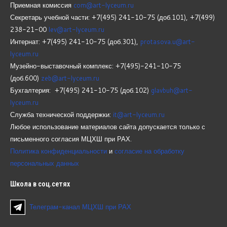
Приемная комиссия
com@art-lyceum.ru
Секретарь учебной части: +7(495) 241-10-75 (доб.101), +7(499)
238-21-00
lev@art-lyceum.ru
Интернат: +7(495) 241-10-75 (доб.301),
protasova.u@art-
lyceum.ru
Музейно-выставочный комплекс: +7(495)-241-10-75
(доб.600)
zeb@art-lyceum.ru
Бухгалтерия: +7(495) 241-10-75 (доб.102)
glavbuh@art-
lyceum.ru
Служба технической поддержки:
it@art-lyceum.ru
Любое использование материалов сайта допускается только с
письменного согласия МЦХШ при РАХ.
Политика конфиденциальности
и
согласие на обработку
персональных данных
Школа
в соц.сетях
Телеграм-канал МЦХШ при РАХ