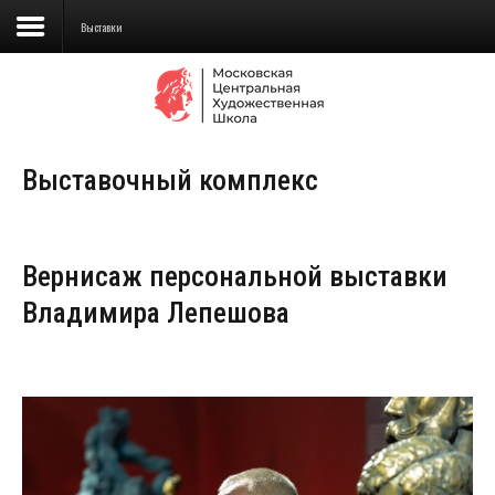
Выставки
Сведения об образовательной
организации
Выставочный комплекс
Школа
Училище
Вернисаж персональной выставки
Детская Художественная школа
Владимира Лепешова
Поступающим
Подготовка
Образование
Доп. образование