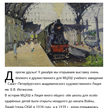
Д
орогие друзья! 9 декабря мы открываем выставку очень
близкого и дружественного для МЦХШ учебного заведения
- Санкт-Петербургского академического художественного Лицея
им. Б.В. Иогансона.
В истории МЦХШ и Лицея много общего: обе школы для особо
одарённых детей были открыты незадолго до начала Войны,
Лицей (тогда СХШ) в 1934 году, а в 1939 г., когда открывалась