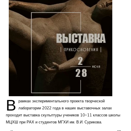
Курсы повышения квалификации
Центр непрерывного образования
Конкурсы
Творческий инкубатор
В
рамках экспериментального проекта творческой
лаборатории 2022 года в наших выставочных залах
проходит выставка скульптуры учеников 10-11 классов школы
МЦХШ при РАХ и студентов МГХИ им. В.И. Сурикова.