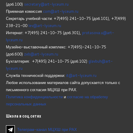
(доб.100)
secretary@art-lyceum.ru
Приемная комиссия
com@art-lyceum.ru
Секретарь учебной части: +7(495) 241-10-75 (доб.101), +7(499)
238-21-00
lev@art-lyceum.ru
Интернат: +7(495) 241-10-75 (доб.301),
protasova.u@art-
lyceum.ru
Музейно-выставочный комплекс: +7(495)-241-10-75
(доб.600)
zeb@art-lyceum.ru
Бухгалтерия: +7(495) 241-10-75 (доб.102)
glavbuh@art-
lyceum.ru
Служба технической поддержки:
it@art-lyceum.ru
Любое использование материалов сайта допускается только с
письменного согласия МЦХШ при РАХ.
Политика конфиденциальности
и
согласие на обработку
персональных данных
Школа
в соц.сетях
Телеграм-канал МЦХШ при РАХ