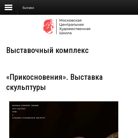
Выставки
Сведения об образовательной
организации
Выставочный комплекс
Школа
Училище
«Прикосновения». Выставка
Детская Художественная школа
скульптуры
Поступающим
Подготовка
Образование
Доп. образование