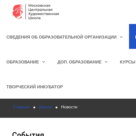
Сведения об образовательной организации
СВЕДЕНИЯ ОБ ОБРАЗОВАТЕЛЬНОЙ ОРГАНИЗАЦИИ
Школа
ИСКАТЬ...
Училище
ОБРАЗОВАНИЕ
ДОП. ОБРАЗОВАНИЕ
КУРСЫ
Детская Художественная школа
Поступающим
ТВОРЧЕСКИЙ ИНКУБАТОР
Подготовка
Главная
Школа
Новости
Образование
Доп. образование
События
Курсы повышения квалификации