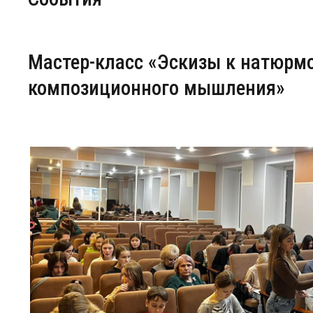
Центр непрерывного образования
Мастер-класс «Эскизы к натюрмо
Конкурсы
композиционного мышления»
Творческий инкубатор