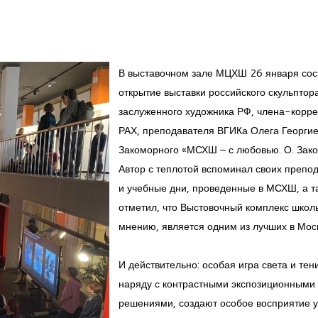
В выставочном зале МЦХШ 26 января сос
открытие выставки российского скульптора
заслуженного художника РФ, члена-корр
РАХ, преподавателя ВГИКа Олега Георги
Закоморного «МСХШ – с любовью. О. Зак
Автор с теплотой вспоминал своих препо
и учебные дни, проведенные в МСХШ, а т
отметил, что Выстовочный комплекс школы
мнению, является одним из лучших в Мос
И действительно: особая игра света и тени
наряду с контрастными экспозиционными
решениями, создают особое восприятие у