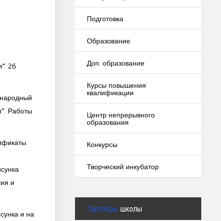
Подготовка
Образование
Доп. образование
я” 26
Курсы повышения
квалификации
ународный
я”. Работы
Центр непрерывного
образования
.
тификаты
Конкурсы
Творческий инкубатор
исунка
тия и
Партнёры
школы
сунка и на