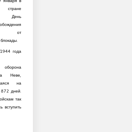
7 января в
стране
ся День
вобождения
рада от
блокады.
1944 года
я оборона
а Неве,
шаяся на
 872 дней.
ойскам так
ь вступить