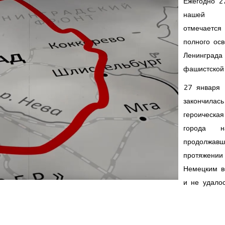
Ежегодно 2
нашей 
отмечает
полного ос
Ленинг
фашистской 
27 января 
закончилась
героическа
города н
продолжав
протяжении
Немецким в
и не удалос