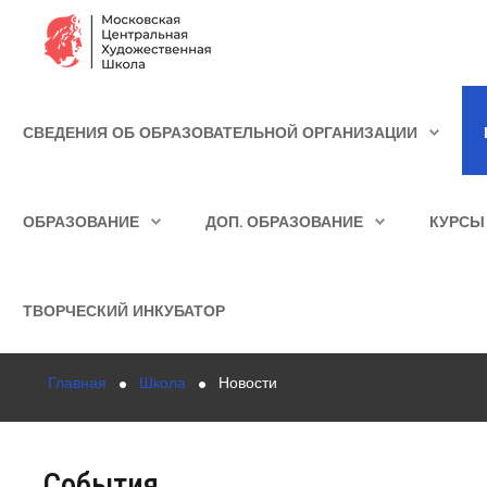
Сведения об образовательной организации
СВЕДЕНИЯ ОБ ОБРАЗОВАТЕЛЬНОЙ ОРГАНИЗАЦИИ
Школа
ИСКАТЬ...
Училище
ОБРАЗОВАНИЕ
ДОП. ОБРАЗОВАНИЕ
КУРСЫ
Детская Художественная школа
Поступающим
ТВОРЧЕСКИЙ ИНКУБАТОР
Подготовка
Главная
Школа
Новости
Образование
Доп. образование
События
Курсы повышения квалификации