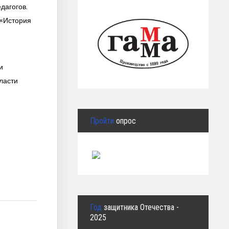
дагогов.
 «История
и
ласти
Пройти
опрос
Год
защитника Отечества -
2025