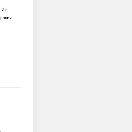
 И.о.
рович