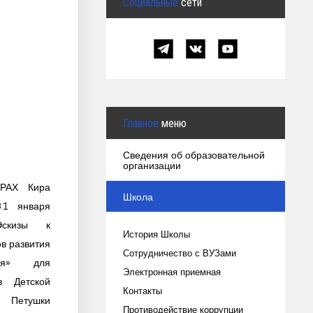
Социальные
сети
Главное
меню
Сведения об образовательной
организации
РАХ Кира
Школа
31 января
Эскизы к
История Школы
ов развития
Сотрудничество с ВУЗами
ния» для
Электронная приемная
в Детской
Контакты
 Петушки
Противодействие коррупции