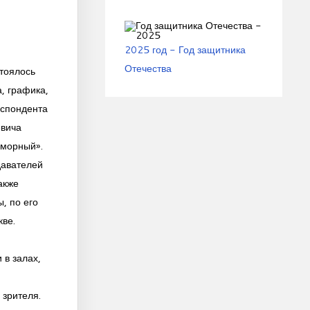
2025 год - Год защитника
Отечества
тоялось
, графика,
еспондента
евича
оморный».
давателей
акже
, по его
кве.
 в залах,
 зрителя.