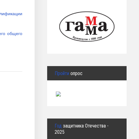
алификации
его общего
Пройти
опрос
2
Год
защитника Отечества -
2025