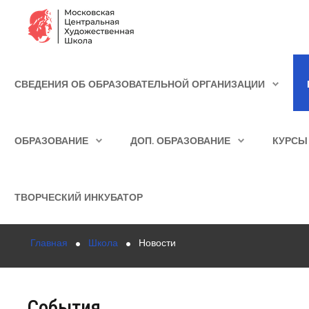
Сведения об образовательной организации
СВЕДЕНИЯ ОБ ОБРАЗОВАТЕЛЬНОЙ ОРГАНИЗАЦИИ
Школа
ИСКАТЬ...
Училище
ОБРАЗОВАНИЕ
ДОП. ОБРАЗОВАНИЕ
КУРСЫ
Детская Художественная школа
Поступающим
ТВОРЧЕСКИЙ ИНКУБАТОР
Подготовка
Главная
Школа
Новости
Образование
Доп. образование
События
Курсы повышения квалификации