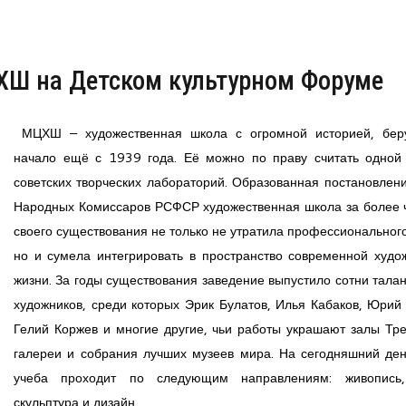
ХШ на Детском культурном Форуме
МЦХШ – художественная школа с огромной историей, бер
начало ещё с 1939 года. Её можно по праву считать одной
советских творческих лабораторий. Образованная постановлен
Народных Комиссаров РСФСР художественная школа за более 
своего существования не только не утратила профессионального
но и сумела интегрировать в пространство современной худо
жизни. За годы существования заведение выпустило сотни тала
художников, среди которых Эрик Булатов, Илья Кабаков, Юрий 
Гелий Коржев и многие другие, чьи работы украшают залы Тре
галереи и собрания лучших музеев мира. На сегодняшний д
учеба проходит по следующим направлениям: живопись,
скульптура и дизайн.