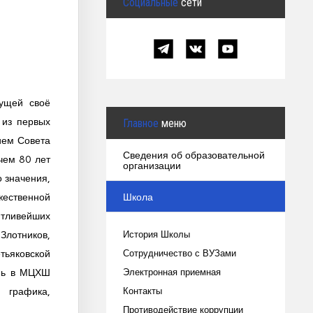
Социальные
сети
ущей своё
 из первых
Главное
меню
ием Совета
Сведения об образовательной
чем 80 лет
организации
 значения,
Школа
жественной
нтливейших
Злотников,
История Школы
тьяковской
Сотрудничество с ВУЗами
ень в МЦХШ
Электронная приемная
 графика,
Контакты
Противодействие коррупции