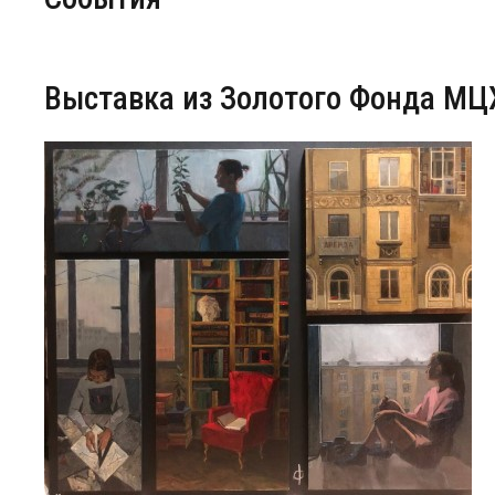
Центр непрерывного образования
Выставка из Золотого Фонда МЦ
Конкурсы
Творческий инкубатор