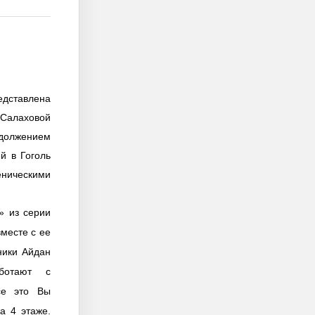
дставлена
 Салаховой
одолжением
й в Гоголь
ническими
» из серии
месте с ее
ники Айдан
ботают с
се это Вы
а 4 этаже.