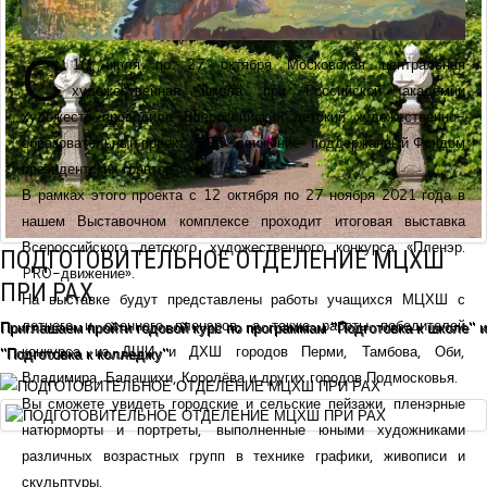
С
10 июля по 27 октября Московская центральная
художественная школа при Российской академии
художеств проводила Всероссийский детский художественно-
образовательный проект «PRO-движение» поддержанный Фондом
президентских грантов.
В рамках этого проекта с 12 октября по 27 ноября 2021 года в
нашем Выставочном комплексе проходит итоговая выставка
Всероссийского детского художественного конкурса «Пленэр.
ПОДГОТОВИТЕЛЬНОЕ ОТДЕЛЕНИЕ МЦХШ
PRO-движение».
ПРИ РАХ
На выставке будут представлены работы учащихся МЦХШ с
летнего и осеннего пленэров, а также работы победителей
Приглашаем пройти годовой курс по программам "Подготовка к школе" и
конкурса из ДШИ и ДХШ городов Перми, Тамбова, Оби,
"Подготовка к колледжу"
Владимира, Балашихи, Королёва и других городов Подмосковья.
Вы сможете увидеть городские и сельские пейзажи, пленэрные
натюрморты и портреты, выполненные юными художниками
различных возрастных групп в технике графики, живописи и
скульптуры.