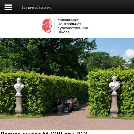
Выставочный комплекс
Сведения об образовательной
организации
Школа
Училище
Детская Художественная школа
Поступающим
Подготовка
Образование
Доп. образование