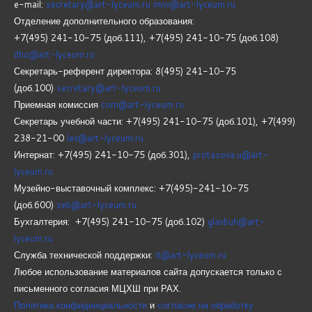
e-mail:
secretary@art-lyceum.ru
mnv@art-lyceum.ru
Отделение дополнительного образования:
+7(495) 241-10-75 (доб.111), +7(495) 241-10-75 (доб.108)
dho@art-lyceum.ru
Секретарь-референт директора: 8(495) 241-10-75
(доб.100)
secretary@art-lyceum.ru
Приемная комиссия
com@art-lyceum.ru
Секретарь учебной части: +7(495) 241-10-75 (доб.101), +7(499)
238-21-00
lev@art-lyceum.ru
Интернат: +7(495) 241-10-75 (доб.301),
protasova.u@art-
lyceum.ru
Музейно-выставочный комплекс: +7(495)-241-10-75
(доб.600)
zeb@art-lyceum.ru
Бухгалтерия: +7(495) 241-10-75 (доб.102)
glavbuh@art-
lyceum.ru
Служба технической поддержки:
it@art-lyceum.ru
Любое использование материалов сайта допускается только с
письменного согласия МЦХШ при РАХ.
Политика конфиденциальности
и
согласие на обработку