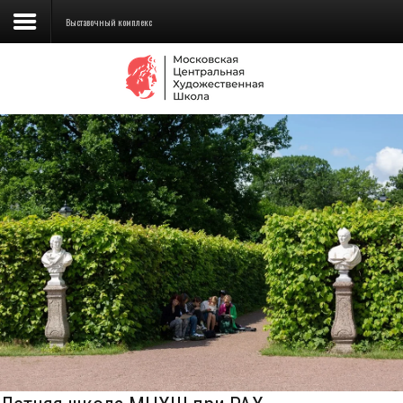
Выставочный комплекс
Сведения об образовательной
организации
Школа
Училище
Детская Художественная школа
Поступающим
Подготовка
Образование
Доп. образование