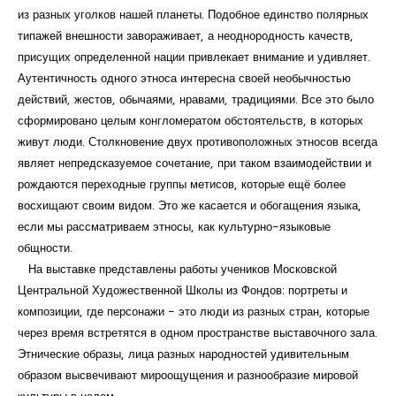
из разных уголков нашей планеты. Подобное единство полярных
типажей внешности завораживает, а неоднородность качеств,
присущих определенной нации привлекает внимание и удивляет.
Аутентичность одного этноса интересна своей необычностью
действий, жестов, обычаями, нравами, традициями. Все это было
сформировано целым конгломератом обстоятельств, в которых
живут люди. Столкновение двух противоположных этносов всегда
являет непредсказуемое сочетание, при таком взаимодействии и
рождаются переходные группы метисов, которые ещё более
восхищают своим видом. Это же касается и обогащения языка,
если мы рассматриваем этносы, как культурно-языковые
общности.
На выставке представлены работы учеников Московской
Центральной Художественной Школы из Фондов: портреты и
композиции, где персонажи - это люди из разных стран, которые
через время встретятся в одном пространстве выставочного зала.
Этнические образы, лица разных народностей удивительным
образом высвечивают мироощущения и разнообразие мировой
культуры в целом.