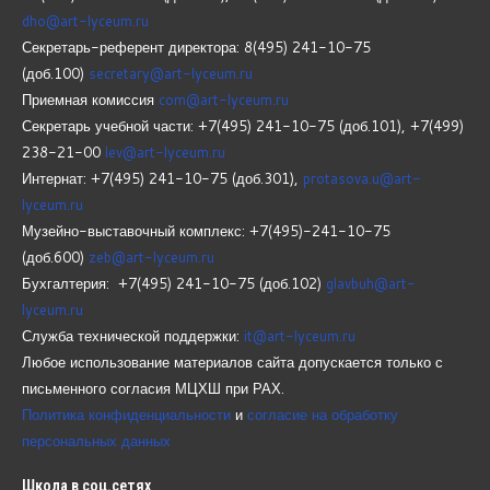
dho@art-lyceum.ru
Секретарь-референт директора: 8(495) 241-10-75
(доб.100)
secretary@art-lyceum.ru
Приемная комиссия
com@art-lyceum.ru
Секретарь учебной части: +7(495) 241-10-75 (доб.101), +7(499)
238-21-00
lev@art-lyceum.ru
Интернат: +7(495) 241-10-75 (доб.301),
protasova.u@art-
lyceum.ru
Музейно-выставочный комплекс: +7(495)-241-10-75
(доб.600)
zeb@art-lyceum.ru
Бухгалтерия: +7(495) 241-10-75 (доб.102)
glavbuh@art-
lyceum.ru
Служба технической поддержки:
it@art-lyceum.ru
Любое использование материалов сайта допускается только с
письменного согласия МЦХШ при РАХ.
Политика конфиденциальности
и
согласие на обработку
персональных данных
Школа
в соц.сетях