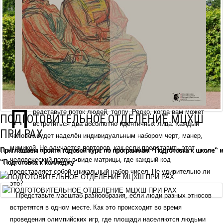
П
редставьте поток людей, толпу. Редко, когда вам может
ПОДГОТОВИТЕЛЬНОЕ ОТДЕЛЕНИЕ МЦХШ
встретиться два абсолютно идентичных лица. Каждый
ПРИ РАХ
человек будет наделён индивидуальным набором черт, манер,
мимикой. Не случается повторов, как если представить этот
Приглашаем пройти годовой курс по программам "Подготовка к школе" и
человеческий поток в виде матрицы, где каждый код
"Подготовка к колледжу"
представляет собой уникальный набор чисел. Не удивительно ли
это?
Представьте масштаб разнообразия, если люди разных этносов
встретятся в одном месте. Как это происходит во время
проведения олимпийских игр, где площади населяются людьми