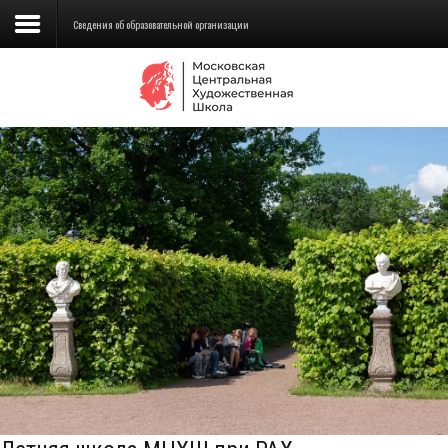
Сведения об образовательной организации
Сведения об образовательной
организации
Школа
Училище
Детская Художественная школа
Поступающим
Подготовка
Образование
Доп. образование