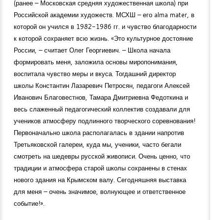
(ранее – Московская средняя художественная школа) при
Российской академии художеств. МСХШ – его alma mater, в
которой он учился в
1982-1986
гг. и чувство благодарности
к которой сохраняет всю жизнь. «Это культурное достояние
России, – считает Олег Георгиевич. – Школа начала
формировать меня, заложила основы миропонимания,
воспитала чувство меры и вкуса. Тогдашний директор
школы Константин Лазаревич Петросян, педагоги Алексей
Иванович Благовестнов, Тамара Дмитриевна Федоткина и
весь слаженный педагогический коллектив создавали для
учеников атмосферу подлинного творческого соревнования!
Первоначально школа располагалась в здании напротив
Третьяковской галереи, куда мы, ученики, часто бегали
смотреть на шедевры русской живописи. Очень ценно, что
традиции и атмосфера старой школы сохранены в стенах
нового здания на Крымском валу. Сегодняшняя выставка
для меня – очень значимое, волнующее и ответственное
событие!».