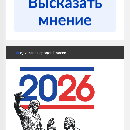
Год
единства народов России