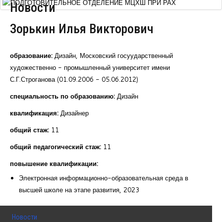
Новости
Курсы повышения квалификации
Зорькин Илья Викторович
Центр непрерывного образования
Конкурсы
образование:
Дизайн, Московский госуударственный
художественно - промышленный университет имени
Творческий инкубатор
С.Г.Строганова (01.09.2006 - 05.06.2012)
специальность по образованию:
Дизайн
квалификация:
Дизайнер
общий стаж:
11
общий педагогический стаж:
11
повышение квалификации:
Электронная информационно-образовательная среда в
высшей школе на этапе развития, 2023
Новости