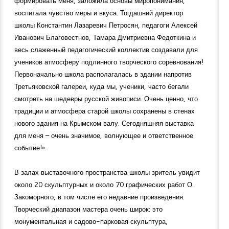
формировать меня, заложила основы миропонимания,
воспитала чувство меры и вкуса. Тогдашний директор
школы Константин Лазаревич Петросян, педагоги Алексей
Иванович Благовестнов, Тамара Дмитриевна Федоткина и
весь слаженный педагогический коллектив создавали для
учеников атмосферу подлинного творческого соревнования!
Первоначально школа располагалась в здании напротив
Третьяковской галереи, куда мы, ученики, часто бегали
смотреть на шедевры русской живописи. Очень ценно, что
традиции и атмосфера старой школы сохранены в стенах
нового здания на Крымском валу. Сегодняшняя выставка
для меня – очень значимое, волнующее и ответственное
событие!».
В залах выставочного пространства школы зритель увидит
около 20 скульптурных и около 70 графических работ О.
Закоморного, в том числе его недавние произведения.
Творческий диапазон мастера очень широк: это
монументальная и садово-парковая скульптура,