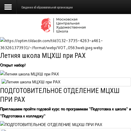
Сведения об образовательной организации
Сведения об образовательной
организации
Школа
Летняя школа МЦХШ при РАХ
Училище
Открыт набор!
Детская Художественная школа
Поступающим
ПОДГОТОВИТЕЛЬНОЕ ОТДЕЛЕНИЕ МЦХШ
Подготовка
ПРИ РАХ
Приглашаем пройти годовой курс по программам "Подготовка к школе" и
Образование
"Подготовка к колледжу"
Доп. образование