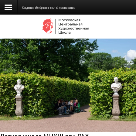
Сведения об образовательной организации
Сведения об образовательной
организации
Школа
Училище
Детская Художественная школа
Поступающим
Подготовка
Образование
Доп. образование