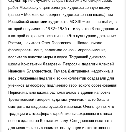
Скульптор не случайно выбрал местом экспозиции своих
работ Московскую центральную художественную школу
(ранее – Московская средняя художественная школа) при
Российской академии художеств. МСХШ – его alma mater, в
которой он учился в
1982-1986
гг. и чувство благодарности
к которой сохраняет всю жизнь. «Это культурное достояние
России, – считает Олег Георгиевич. – Школа начала
формировать меня, заложила основы миропонимания,
воспитала чувство меры и вкуса. Тогдашний директор
школы Константин Лазаревич Петросян, педагоги Алексей
Иванович Благовестнов, Тамара Дмитриевна Федоткина и
весь слаженный педагогический коллектив создавали для
учеников атмосферу подлинного творческого соревнования!
Первоначально школа располагалась в здании напротив
Третьяковской галереи, куда мы, ученики, часто бегали
смотреть на шедевры русской живописи. Очень ценно, что
традиции и атмосфера старой школы сохранены в стенах
нового здания на Крымском валу. Сегодняшняя выставка
для меня – очень значимое, волнующее и ответственное