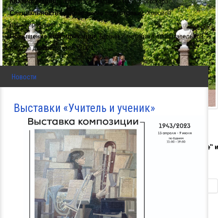
Квалификация:
Педагог организатор народного хора
Специальность (направление подготовки):
Хоровое
дирижирование
Повышение квалификации:
Теория и методика воспитательной
работы для педагогов, 2021
Новости
Выставки «Учитель и ученик»
ПОДГОТОВИТЕЛЬНОЕ ОТДЕЛЕНИЕ МЦХШ
ПРИ РАХ
Приглашаем пройти годовой курс по программам "Подготовка к школе" и
"Подготовка к колледжу"