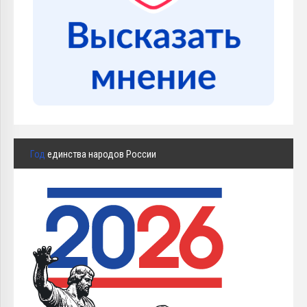
Год
единства народов России