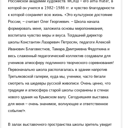
Российской академии художеств. МСХШ – его alma mater, в
которой он учился в
1982-1986
гг. и чувство благодарности
к которой сохраняет всю жизнь. «Это культурное достояние
России, – считает Олег Георгиевич. – Школа начала
формировать меня, заложила основы миропонимания,
воспитала чувство меры и вкуса. Тогдашний директор
школы Константин Лазаревич Петросян, педагоги Алексей
Иванович Благовестнов, Тамара Дмитриевна Федоткина и
весь слаженный педагогический коллектив создавали для
учеников атмосферу подлинного творческого соревнования!
Первоначально школа располагалась в здании напротив
Третьяковской галереи, куда мы, ученики, часто бегали
смотреть на шедевры русской живописи. Очень ценно, что
традиции и атмосфера старой школы сохранены в стенах
нового здания на Крымском валу. Сегодняшняя выставка
для меня – очень значимое, волнующее и ответственное
событие!».
В залах выставочного пространства школы зритель увидит