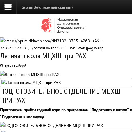
Сведения об образовательной организации
Сведения об образовательной
организации
Школа
Летняя школа МЦХШ при РАХ
Училище
Открыт набор!
Детская Художественная школа
Поступающим
ПОДГОТОВИТЕЛЬНОЕ ОТДЕЛЕНИЕ МЦХШ
Подготовка
ПРИ РАХ
Приглашаем пройти годовой курс по программам "Подготовка к школе" и
Образование
"Подготовка к колледжу"
Доп. образование