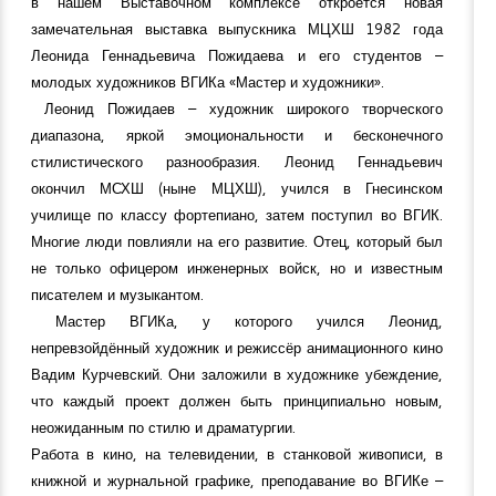
в нашем Выставочном комплексе откроется новая
замечательная выставка выпускника МЦХШ 1982 года
Леонида Геннадьевича Пожидаева и его студентов –
молодых художников ВГИКа «Мастер и художники».
Леонид Пожидаев – художник широкого творческого
диапазона, яркой эмоциональности и бесконечного
стилистического разнообразия. Леонид Геннадьевич
окончил МСХШ (ныне МЦХШ), учился в Гнесинском
училище по классу фортепиано, затем поступил во ВГИК.
Многие люди повлияли на его развитие. Отец, который был
не только офицером инженерных войск, но и известным
писателем и музыкантом.
Мастер ВГИКа, у которого учился Леонид,
непревзойдённый художник и режиссёр анимационного кино
Вадим Курчевский. Они заложили в художнике убеждение,
что каждый проект должен быть принципиально новым,
неожиданным по стилю и драматургии.
Работа в кино, на телевидении, в станковой живописи, в
книжной и журнальной графике, преподавание во ВГИКе –