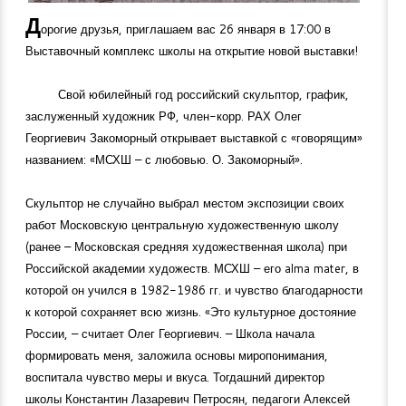
Д
орогие друзья, приглашаем вас 26 января в 17:00 в
Выставочный комплекс школы на открытие новой выставки!
Свой юбилейный год российский скульптор, график,
заслуженный художник РФ, член-корр. РАХ Олег
Георгиевич Закоморный открывает выставкой с «говорящим»
названием: «МСХШ – с любовью. О. Закоморный».
Скульптор не случайно выбрал местом экспозиции своих
работ Московскую центральную художественную школу
(ранее – Московская средняя художественная школа) при
Российской академии художеств. МСХШ – его alma mater, в
которой он учился в
1982-1986
гг. и чувство благодарности
к которой сохраняет всю жизнь. «Это культурное достояние
России, – считает Олег Георгиевич. – Школа начала
формировать меня, заложила основы миропонимания,
воспитала чувство меры и вкуса. Тогдашний директор
школы Константин Лазаревич Петросян, педагоги Алексей