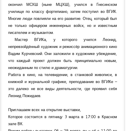
окончил МСХШ (ныне МЦХШ), учился в Гнесинском
училище по классу фортепиано, затем поступил во ВГИК.
Многие люди повлияли на его развитие. Отец, который был
не только офицером инженерных войск, но и известным
писателем и музыкантом.
Мастер ВГИКа, у которого учился Леонид,
непревзойдённый художник и режиссёр анимационного кино
Вадим Курчевский. Они заложили в художнике убеждение,
что каждый проект должен быть принципиально новым,
неожиданным по стилю и драматургии.
Работа в кино, на телевидении, в станковой живописи, в
книжной и журнальной графике, преподавание во ВГИКе –
это далеко не все виды деятельности, где проявил себя
Леонид Пожидаев.
Приглашаем всех на открытие выставки,
Которое состоится в пятницу 3 марта в 17:00 в Красном
зале ВК.
Режим работы выставки: 06 – 29 марта, пн – сб с 11:00 до