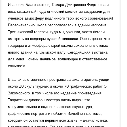
Иванович Благовестнов, Тамара Дмитриевна Федоткина и
весь слаженный педагогический коллектив создавали для
учеников атмосферу подлинного творческого соревнования!
Первоначально школа располагалась в здании напротив
Третьяковской галереи, куда мы, ученики, часто бегали
смотреть на шедевры русской живописи. Очень ценно, что
традиции и атмосфера старой школы сохранены в стенах
нового здания на Крымском валу. Сегодняшняя выставка
для меня – очень значимое, волнующее и ответственное
событие!».
В залах выставочного пространства школы зритель увидит
около 20 скульптурных и около 70 графических работ О.
Закоморного, в том числе его недавние произведения.
Творческий диапазон мастера очень широк: это
монументальная и садово-парковая скульптура,
графические портреты и пейзажи. Излюбленные темы,
которым он остается верным всю жизнь, – анималистика,
материнство и детство. Его станковые детские портреты,