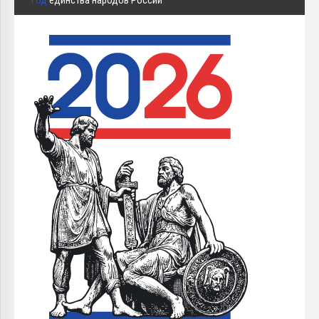
Год
единства народов России