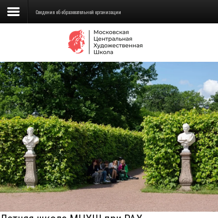
Сведения об образовательной организации
Сведения об образовательной
организации
Школа
Училище
Детская Художественная школа
Поступающим
Подготовка
Образование
Доп. образование