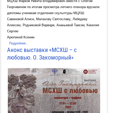
МЦХШ Марков Никита Владимирович вместе с Олегом
Георгивичем по итогам просмотра летнего пленэра вручили
дипломы ученикам отделения скульптуры МЦХШ:
Савиновой Алисе, Малахову Святославу, Лебедеву
Алексею, Родниковой Варваре, Ананьевой Таисии, Кекелия
Сергею
Арюпиной Ксении.
Подробнее...
Анонс выставки «МСХШ – с
любовью. О. Закоморный»