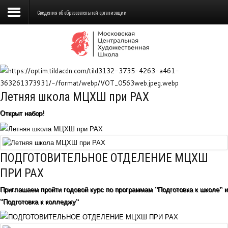
Сведения об образовательной организации
Сведения об образовательной
организации
Школа
Летняя школа МЦХШ при РАХ
Училище
Открыт набор!
Детская Художественная школа
Поступающим
ПОДГОТОВИТЕЛЬНОЕ ОТДЕЛЕНИЕ МЦХШ
Подготовка
ПРИ РАХ
Приглашаем пройти годовой курс по программам "Подготовка к школе" и
Образование
"Подготовка к колледжу"
Доп. образование