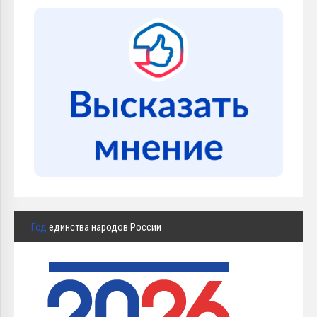
Год
единства народов России