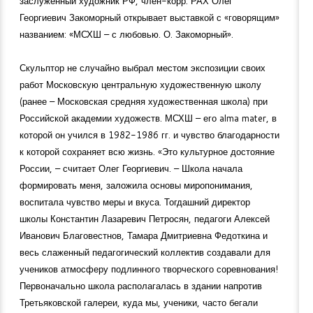
заслуженный художник РФ, член-корр. РАХ Олег
Георгиевич Закоморный открывает выставкой с «говорящим»
названием: «МСХШ – с любовью. О. Закоморный».
Скульптор не случайно выбрал местом экспозиции своих
работ Московскую центральную художественную школу
(ранее – Московская средняя художественная школа) при
Российской академии художеств. МСХШ – его alma mater, в
которой он учился в
1982-1986
гг. и чувство благодарности
к которой сохраняет всю жизнь. «Это культурное достояние
России, – считает Олег Георгиевич. – Школа начала
формировать меня, заложила основы миропонимания,
воспитала чувство меры и вкуса. Тогдашний директор
школы Константин Лазаревич Петросян, педагоги Алексей
Иванович Благовестнов, Тамара Дмитриевна Федоткина и
весь слаженный педагогический коллектив создавали для
учеников атмосферу подлинного творческого соревнования!
Первоначально школа располагалась в здании напротив
Третьяковской галереи, куда мы, ученики, часто бегали