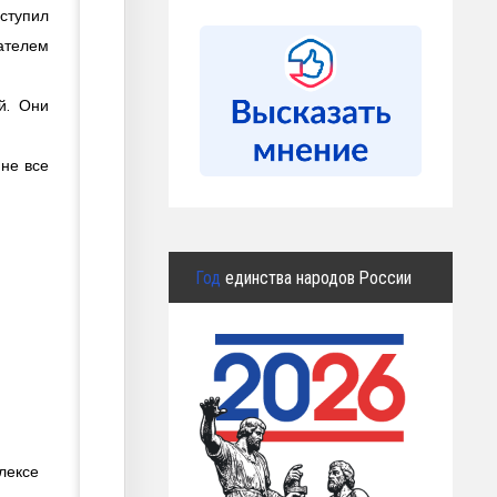
ступил
сателем
й. Они
 не все
Год
единства народов России
лексе