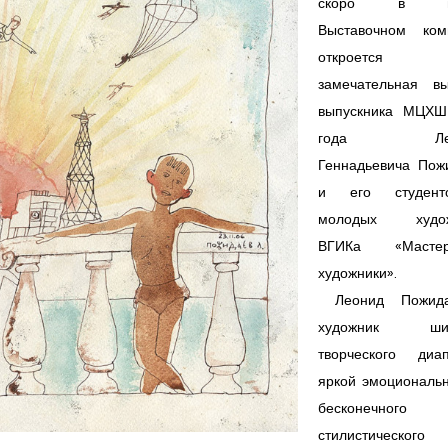
скоро в н
Выставочном ком
откроется н
замечательная вы
выпускника МЦХ
года Лео
Геннадьевича Пож
и его студен
молодых худож
ВГИКа «Маст
художники».
Леонид Пожид
художник шир
творческого диап
яркой эмоциональн
бесконечного
стилистического