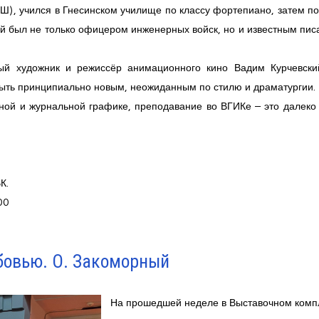
), учился в Гнесинском училище по классу фортепиано, затем по
ый был не только офицером инженерных войск, но и известным пи
ый художник и режиссёр анимационного кино Вадим Курчевски
быть принципиально новым, неожиданным по стилю и драматургии.
жной и журнальной графике, преподавание во ВГИКе – это далеко
К.
00
бовью. О. Закоморный
На прошедшей неделе в Выставочном комп