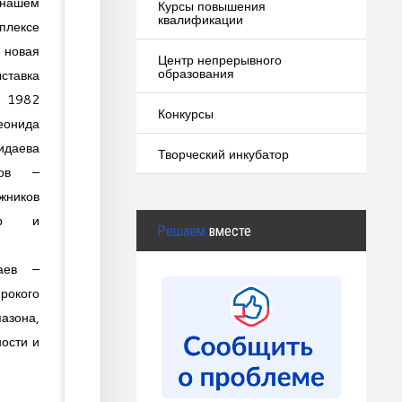
ашем
Курсы повышения
квалификации
плексе
овая
Центр непрерывного
образования
ставка
Ш 1982
Конкурсы
нида
идаева
Творческий инкубатор
тов –
ников
ер и
Решаем
вместе
аев –
окого
азона,
ости и