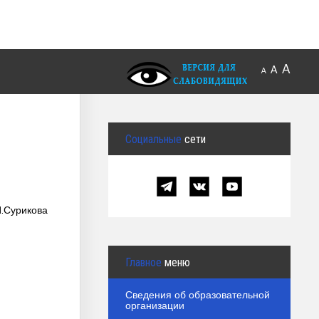
A
A
A
Социальные
сети
.Сурикова
Главное
меню
Сведения об образовательной
организации