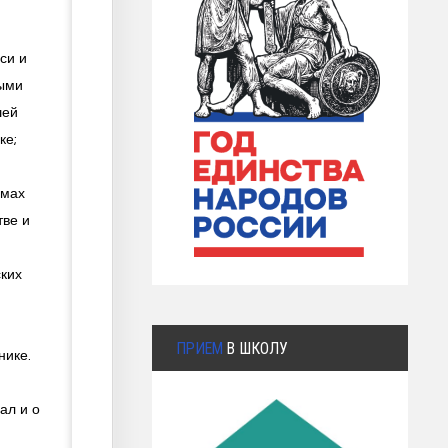
си и
лыми
шей
ке;
емах
тве и
ских
ПРИЕМ
В ШКОЛУ
нике.
ал и о