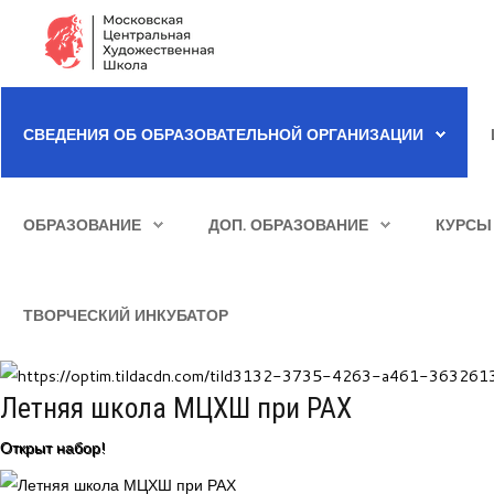
Сведения об образовательной организации
СВЕДЕНИЯ ОБ ОБРАЗОВАТЕЛЬНОЙ ОРГАНИЗАЦИИ
Школа
ИСКАТЬ...
Училище
ОБРАЗОВАНИЕ
ДОП. ОБРАЗОВАНИЕ
КУРСЫ
Детская Художественная школа
Поступающим
ТВОРЧЕСКИЙ ИНКУБАТОР
Подготовка
Образование
Летняя школа МЦХШ при РАХ
Доп. образование
Открыт набор!
Курсы повышения квалификации