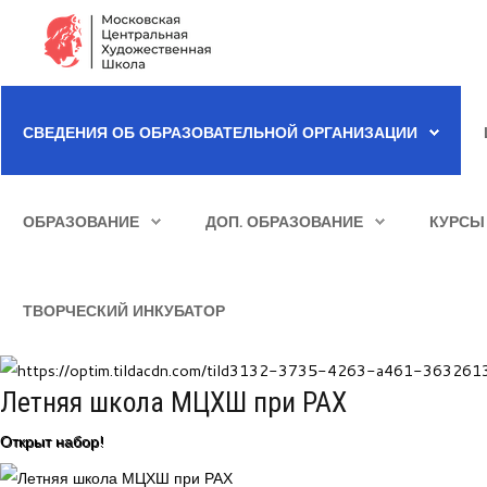
Сведения об образовательной организации
СВЕДЕНИЯ ОБ ОБРАЗОВАТЕЛЬНОЙ ОРГАНИЗАЦИИ
Школа
ИСКАТЬ...
Училище
ОБРАЗОВАНИЕ
ДОП. ОБРАЗОВАНИЕ
КУРСЫ
Детская Художественная школа
Поступающим
ТВОРЧЕСКИЙ ИНКУБАТОР
Подготовка
Образование
Летняя школа МЦХШ при РАХ
Доп. образование
Открыт набор!
Курсы повышения квалификации