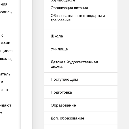
ения
Организация питания
вопись,
Образовательные стандарты и
требования
 с
Школа
емени.
Училище
ющиеся
школы,
Детская Художественная
школа
итель
Поступающим
 и
ые в
Подготовка
Образование
ридают
т
Доп. образование