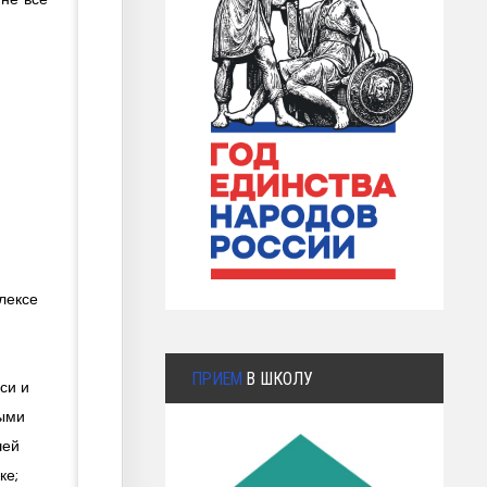
лексе
ПРИЕМ
В ШКОЛУ
си и
лыми
шей
ке;