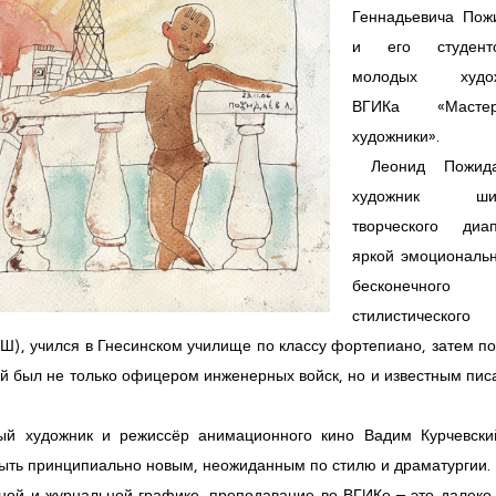
Геннадьевича Пож
и его студен
молодых худож
ВГИКа «Маст
художники».
Леонид Пожид
художник шир
творческого диап
яркой эмоциональн
бесконечного
стилистического
), учился в Гнесинском училище по классу фортепиано, затем по
ый был не только офицером инженерных войск, но и известным пи
ый художник и режиссёр анимационного кино Вадим Курчевски
быть принципиально новым, неожиданным по стилю и драматургии.
жной и журнальной графике, преподавание во ВГИКе – это далеко