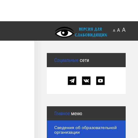
A
A
A
Социальные
сети
Главное
меню
Сведения об образовательной
организации