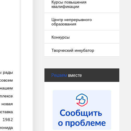
Курсы повышения
квалификации
Центр непрерывного
образования
Конкурсы
Творческий инкубатор
ы рады
Решаем
вместе
 совсем
ашем
плексе
овая
ставка
Ш 1982
нида