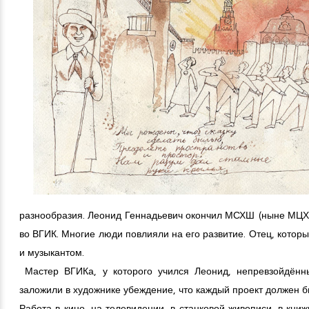
разнообразия. Леонид Геннадьевич окончил МСХШ (ныне МЦХШ
во ВГИК. Многие люди повлияли на его развитие. Отец, котор
и музыкантом.
Мастер ВГИКа, у которого учился Леонид, непревзойдённ
заложили в художнике убеждение, что каждый проект должен 
Работа в кино, на телевидении, в станковой живописи, в кни