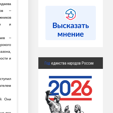
идаева
тов –
ников
ер и
аев –
окого
азона,
ости и
Год
единства народов России
ступил
сателем
й. Они
 не все