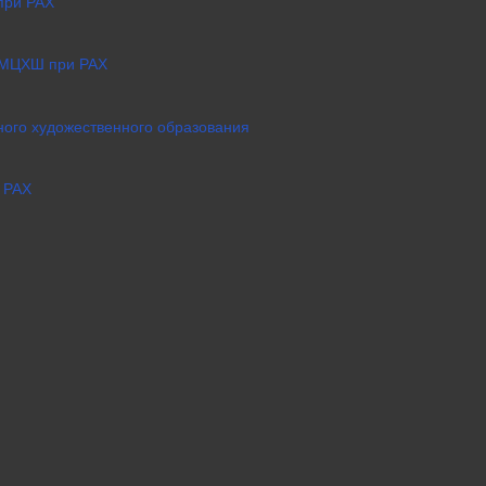
при РАХ
 МЦХШ при РАХ
ого художественного образования
 РАХ