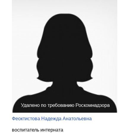
Центр непрерывного образования
Конкурсы
Творческий инкубатор
Феоктистова Надежда Анатольевна
воспитатель интерната