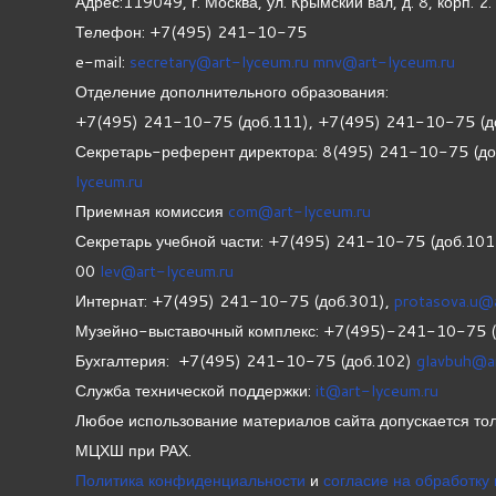
Адрес:119049, г. Москва, ул. Крымский вал, д. 8, корп.
2.
Телефон: +7(495) 241-10-75
e-mail:
secretary@art-lyceum.ru
mnv@art-lyceum.ru
Отделение дополнительного образования:
+7(495) 241-10-75 (доб.111), +7(495) 241-10-75 (д
Секретарь-референт директора: 8(495) 241-10-75 (д
lyceum.ru
Приемная комиссия
com@art-lyceum.ru
Секретарь учебной части: +7(495) 241-10-75 (доб.10
00
lev@art-lyceum.ru
Интернат: +7(495) 241-10-75 (доб.301),
protasova.u@
Музейно-выставочный комплекс: +7(495)-241-10-75 
Бухгалтерия: +7(495) 241-10-75 (доб.102)
glavbuh@a
Служба технической поддержки:
it@art-lyceum.ru
Любое использование материалов сайта допускается тол
МЦХШ при РАХ.
Политика конфиденциальности
и
согласие на обработку