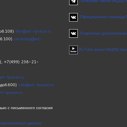
Телеграм-канал МЦХШ 
Официальная страница
об.108)
dho@art-lyceum.ru
Отделение дополнительн
об.100)
secretary@art-
RuTube канал МЦХШ при
1), +7(499) 238-21-
art-lyceum.ru
(доб.600)
zeb@art-lyceum.ru
rt-lyceum.ru
ько с письменного согласия
 персональных данных