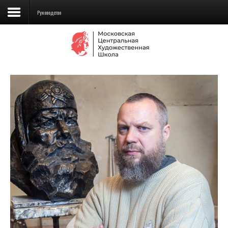
Руководство
Сведения об образовательной
организации
Школа
Училище
Детская Художественная школа
Поступающим
Подготовка
Образование
Доп. образование