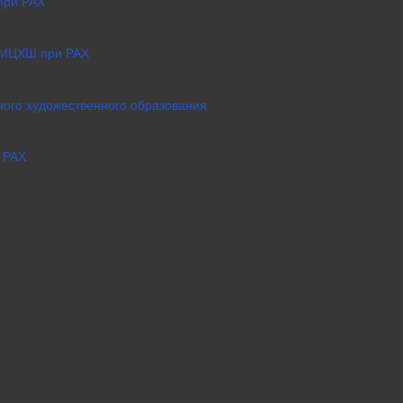
при РАХ
 МЦХШ при РАХ
ого художественного образования
 РАХ