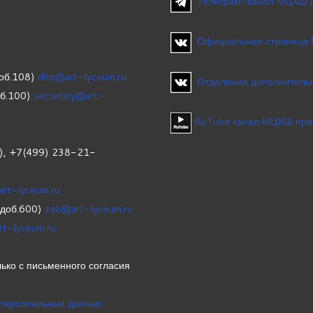
Телеграм-канал МЦХШ 
Официальная страница
об.108)
dho@art-lyceum.ru
Отделение дополнительн
об.100)
secretary@art-
RuTube канал МЦХШ при
1), +7(499) 238-21-
art-lyceum.ru
(доб.600)
zeb@art-lyceum.ru
rt-lyceum.ru
ько с письменного согласия
 персональных данных