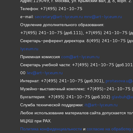
Адрес:119049, г. Москва, ул. Крымский вал, д. 8, корп.
2.
Телефон: +7(495) 241-10-75
e-mail:
secretary@art-lyceum.ru
mnv@art-lyceum.ru
Отделение дополнительного образования:
+7(495) 241-10-75 (доб.111), +7(495) 241-10-75 (д
Секретарь-референт директора: 8(495) 241-10-75 (д
lyceum.ru
Приемная комиссия
com@art-lyceum.ru
Секретарь учебной части: +7(495) 241-10-75 (доб.10
00
lev@art-lyceum.ru
Интернат: +7(495) 241-10-75 (доб.301),
protasova.u@
Музейно-выставочный комплекс: +7(495)-241-10-75 
Бухгалтерия: +7(495) 241-10-75 (доб.102)
glavbuh@a
Служба технической поддержки:
it@art-lyceum.ru
Любое использование материалов сайта допускается тол
МЦХШ при РАХ.
Политика конфиденциальности
и
согласие на обработку