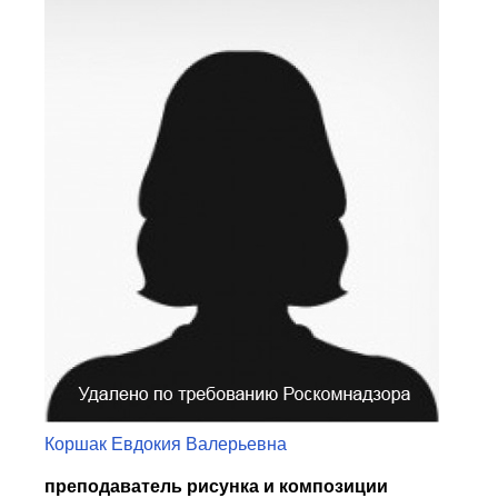
Центр непрерывного образования
Конкурсы
Творческий инкубатор
Коршак Евдокия Валерьевна
преподаватель рисунка и композиции