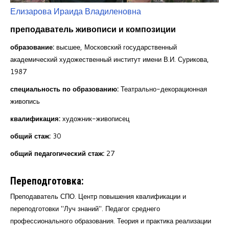
Курсы повышения квалификации
Елизарова Ираида Владиленовна
преподаватель живописи и композиции
Центр непрерывного образования
образование:
высшее, Московский государственный
Конкурсы
академический художественный институт имени В.И. Сурикова,
1987
Творческий инкубатор
специальность по образованию:
Театрально-декорационная
живопись
квалификация:
художник-живописец
общий стаж:
30
общий педагогический стаж:
27
Переподготовка:
Преподаватель СПО. Центр повышения квалификации и
переподготовки "Луч знаний". Педагог среднего
профессионального образования. Теория и практика реализации