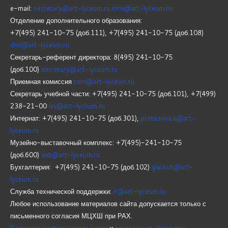
e-mail:
secretary@art-lyceum.ru
mnv@art-lyceum.ru
Отделение дополнительного образования:
+7(495) 241-10-75 (доб.111), +7(495) 241-10-75 (доб.108)
dho@art-lyceum.ru
Секретарь-референт директора: 8(495) 241-10-75
(доб.100)
secretary@art-lyceum.ru
Приемная комиссия
com@art-lyceum.ru
Секретарь учебной части: +7(495) 241-10-75 (доб.101), +7(499)
238-21-00
lev@art-lyceum.ru
Интернат: +7(495) 241-10-75 (доб.301),
protasova.u@art-
lyceum.ru
Музейно-выставочный комплекс: +7(495)-241-10-75
(доб.600)
zeb@art-lyceum.ru
Бухгалтерия: +7(495) 241-10-75 (доб.102)
glavbuh@art-
lyceum.ru
Служба технической поддержки:
it@art-lyceum.ru
Любое использование материалов сайта допускается только с
письменного согласия МЦХШ при РАХ.
Политика конфиденциальности
и
согласие на обработку