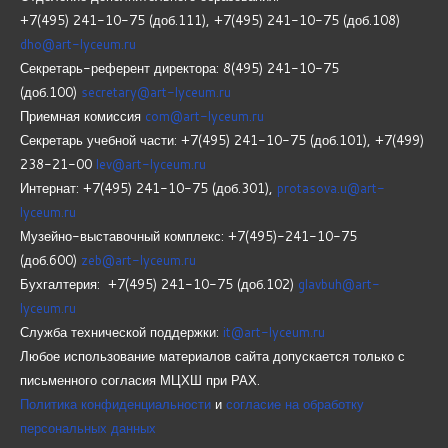
+7(495) 241-10-75 (доб.111), +7(495) 241-10-75 (доб.108)
dho@art-lyceum.ru
Секретарь-референт директора: 8(495) 241-10-75
(доб.100)
secretary@art-lyceum.ru
Приемная комиссия
com@art-lyceum.ru
Секретарь учебной части: +7(495) 241-10-75 (доб.101), +7(499)
238-21-00
lev@art-lyceum.ru
Интернат: +7(495) 241-10-75 (доб.301),
protasova.u@art-
lyceum.ru
Музейно-выставочный комплекс: +7(495)-241-10-75
(доб.600)
zeb@art-lyceum.ru
Бухгалтерия: +7(495) 241-10-75 (доб.102)
glavbuh@art-
lyceum.ru
Служба технической поддержки:
it@art-lyceum.ru
Любое использование материалов сайта допускается только с
письменного согласия МЦХШ при РАХ.
Политика конфиденциальности
и
согласие на обработку
персональных данных