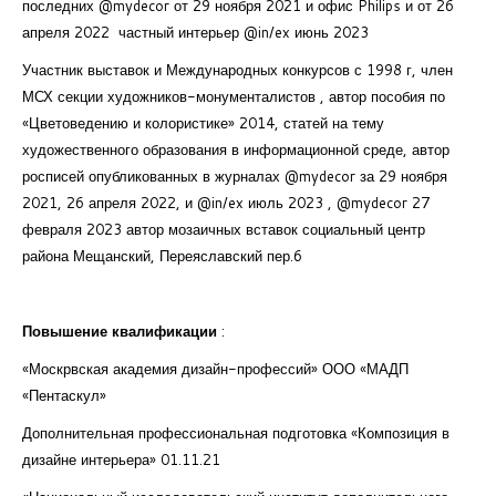
последних
@mydecor
от 29 ноября 2021 и
офис Philips и от
26
апреля 2022
частный интерьер @in/ex июнь 2023
Участник выставок и Международных конкурсов с 1998 г, член
МСХ секции художников-монументалистов , автор пособия по
«Цветоведению и колористике» 2014, статей на тему
художественного образования в информационной среде, автор
росписей опубликованных в журналах @mydecor за 29 ноября
2021, 26 апреля 2022, и @in/ex июль 2023 , @mydecor 27
февраля 2023 автор мозаичных вставок социальный центр
района Мещанский, Переяславский пер.6
Повышение квалификации
:
«Москрвская академия дизайн-профессий» ООО «МАДП
«Пентаскул»
Дополнительная профессиональная подготовка «Композиция в
дизайне интерьера» 01.11.21