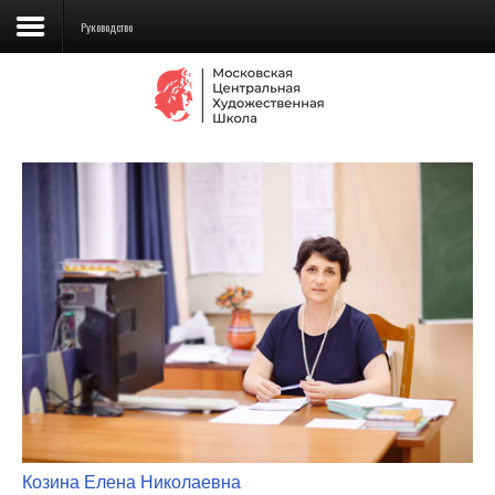
Руководство
Сведения об образовательной
организации
Школа
Училище
Детская Художественная школа
Поступающим
Подготовка
Образование
Доп. образование
Козина Елена Николаевна