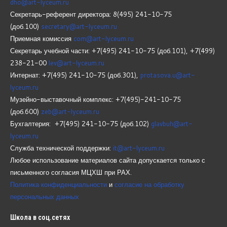
dho@art-lyceum.ru
Секретарь-референт директора: 8(495) 241-10-75
(доб.100)
secretary@art-lyceum.ru
Приемная комиссия
com@art-lyceum.ru
Секретарь учебной части: +7(495) 241-10-75 (доб.101), +7(499)
238-21-00
lev@art-lyceum.ru
Интернат: +7(495) 241-10-75 (доб.301),
protasova.u@art-
lyceum.ru
Музейно-выставочный комплекс: +7(495)-241-10-75
(доб.600)
zeb@art-lyceum.ru
Бухгалтерия: +7(495) 241-10-75 (доб.102)
glavbuh@art-
lyceum.ru
Служба технической поддержки:
it@art-lyceum.ru
Любое использование материалов сайта допускается только с
письменного согласия МЦХШ при РАХ.
Политика конфиденциальности
и
согласие на обработку
персональных данных
Школа
в соц.сетях