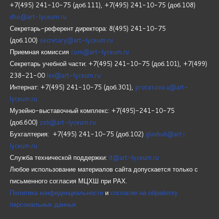
+7(495) 241-10-75 (доб.111), +7(495) 241-10-75 (доб.108)
dho@art-lyceum.ru
Секретарь-референт директора: 8(495) 241-10-75
(доб.100)
secretary@art-lyceum.ru
Приемная комиссия
com@art-lyceum.ru
Секретарь учебной части: +7(495) 241-10-75 (доб.101), +7(499)
238-21-00
lev@art-lyceum.ru
Интернат: +7(495) 241-10-75 (доб.301),
protasova.u@art-
lyceum.ru
Музейно-выставочный комплекс: +7(495)-241-10-75
(доб.600)
zeb@art-lyceum.ru
Бухгалтерия: +7(495) 241-10-75 (доб.102)
glavbuh@art-
lyceum.ru
Служба технической поддержки:
it@art-lyceum.ru
Любое использование материалов сайта допускается только с
письменного согласия МЦХШ при РАХ.
Политика конфиденциальности
и
согласие на обработку
персональных данных