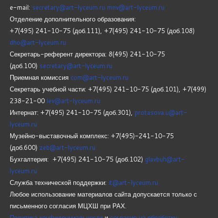
e-mail:
secretary@art-lyceum.ru
mnv@art-lyceum.ru
Отделение дополнительного образования:
+7(495) 241-10-75 (доб.111), +7(495) 241-10-75 (доб.108)
dho@art-lyceum.ru
Секретарь-референт директора: 8(495) 241-10-75
(доб.100)
secretary@art-lyceum.ru
Приемная комиссия
com@art-lyceum.ru
Секретарь учебной части: +7(495) 241-10-75 (доб.101), +7(499)
238-21-00
lev@art-lyceum.ru
Интернат: +7(495) 241-10-75 (доб.301),
protasova.u@art-
lyceum.ru
Музейно-выставочный комплекс: +7(495)-241-10-75
(доб.600)
zeb@art-lyceum.ru
Бухгалтерия: +7(495) 241-10-75 (доб.102)
glavbuh@art-
lyceum.ru
Служба технической поддержки:
it@art-lyceum.ru
Любое использование материалов сайта допускается только с
письменного согласия МЦХШ при РАХ.
Политика конфиденциальности
и
согласие на обработку