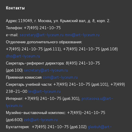
Контакты
Адрес:119049, г. Москва, ул. Крымский вал, д. 8, корп.
2.
Телефон: +7(495) 241-10-75
e-mail:
secretary@art-lyceum.ru
mnv@art-lyceum.ru
Отделение дополнительного образования:
+7(495) 241-10-75 (доб.111), +7(495) 241-10-75 (доб.108)
dho@art-lyceum.ru
Секретарь-референт директора: 8(495) 241-10-75
(доб.100)
secretary@art-lyceum.ru
Приемная комиссия
com@art-lyceum.ru
Секретарь учебной части: +7(495) 241-10-75 (доб.101), +7(499)
238-21-00
lev@art-lyceum.ru
Интернат: +7(495) 241-10-75 (доб.301),
protasova.u@art-
lyceum.ru
Музейно-выставочный комплекс: +7(495)-241-10-75
(доб.600)
zeb@art-lyceum.ru
Бухгалтерия: +7(495) 241-10-75 (доб.102)
glavbuh@art-