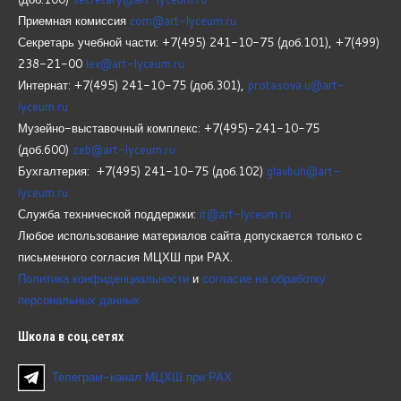
Приемная комиссия
com@art-lyceum.ru
Секретарь учебной части: +7(495) 241-10-75 (доб.101), +7(499)
238-21-00
lev@art-lyceum.ru
Интернат: +7(495) 241-10-75 (доб.301),
protasova.u@art-
lyceum.ru
Музейно-выставочный комплекс: +7(495)-241-10-75
(доб.600)
zeb@art-lyceum.ru
Бухгалтерия: +7(495) 241-10-75 (доб.102)
glavbuh@art-
lyceum.ru
Служба технической поддержки:
it@art-lyceum.ru
Любое использование материалов сайта допускается только с
письменного согласия МЦХШ при РАХ.
Политика конфиденциальности
и
согласие на обработку
персональных данных
Школа
в соц.сетях
Телеграм-канал МЦХШ при РАХ