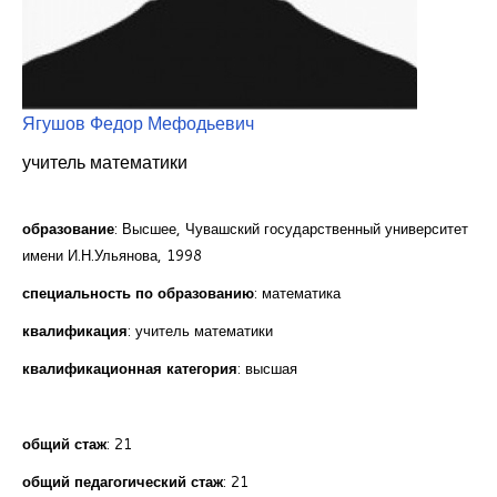
Курсы повышения квалификации
Центр непрерывного образования
Конкурсы
Ягушов Федор Мефодьевич
учитель математики
Творческий инкубатор
образование
: Высшее, Чувашский государственный университет
имени И.Н.Ульянова, 1998
специальность по образованию
: математика
квалификация
: учитель математики
квалификационная категория
: высшая
общий стаж
: 21
общий педагогический стаж
: 21