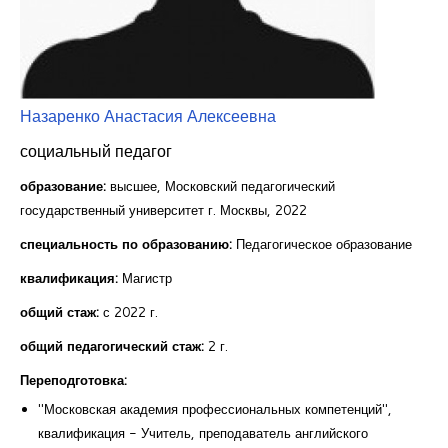
Курсы повышения квалификации
Центр непрерывного образования
Конкурсы
Назаренко Анастасия Алексеевна
Творческий инкубатор
социальный педагог
образование:
высшее, Московский педагогический
государственный университет г. Москвы, 2022
специальность по образованию:
Педагогическое образование
квалификация:
Магистр
общий стаж:
с 2022 г.
общий педагогический стаж:
2 г.
Переподготовка:
"Московская академия профессиональных компетенций",
квалификация - Учитель, преподаватель английского