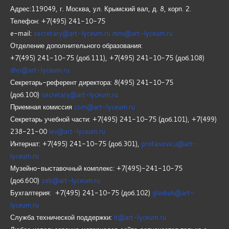
Адрес:119049, г. Москва, ул. Крымский вал, д. 8, корп.
2.
Телефон: +7(495) 241-10-75
e-mail:
secretary@art-lyceum.ru
mnv@art-lyceum.ru
Отделение дополнительного образования:
+7(495) 241-10-75 (доб.111), +7(495) 241-10-75 (доб.108)
dho@art-lyceum.ru
Секретарь-референт директора: 8(495) 241-10-75
(доб.100)
secretary@art-lyceum.ru
Приемная комиссия
com@art-lyceum.ru
Секретарь учебной части: +7(495) 241-10-75 (доб.101), +7(499)
238-21-00
lev@art-lyceum.ru
Интернат: +7(495) 241-10-75 (доб.301),
protasova.u@art-
lyceum.ru
Музейно-выставочный комплекс: +7(495)-241-10-75
(доб.600)
zeb@art-lyceum.ru
Бухгалтерия: +7(495) 241-10-75 (доб.102)
glavbuh@art-
lyceum.ru
Служба технической поддержки:
it@art-lyceum.ru