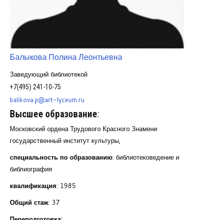
Курсы повышения квалификации
Центр непрерывного образования
Конкурсы
Балыкова Полина Леонтьевна
Творческий инкубатор
Заведующий библиотекой
+7(495) 241-10-75
balikova.p@art-lyceum.ru
Высшее образование
:
Московский ордена Трудового Красного Знамени
государственный институт культуры,
специальность по образованию
: библиотековедение и
библиография
квалификация
: 1985
Общий стаж
: 37
Переподготовка: