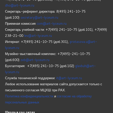
dho@art-lyceum.ru
Секретарь-референт директора: 8(495) 241-10-75
(доб.100)
secretary@art-lyceum.ru
Приемная комиссия
com@art-lyceum.ru
Секретарь учебной части: +7(495) 241-10-75 (доб.101), +7(499)
238-21-00
lev@art-lyceum.ru
Интернат: +7(495) 241-10-75 (доб.301),
protasova.u@art-
lyceum.ru
Музейно-выставочный комплекс: +7(495)-241-10-75
(доб.600)
zeb@art-lyceum.ru
Бухгалтерия: +7(495) 241-10-75 (доб.102)
glavbuh@art-
lyceum.ru
Служба технической поддержки:
it@art-lyceum.ru
Любое использование материалов сайта допускается только с
письменного согласия МЦХШ при РАХ.
Политика конфиденциальности
и
согласие на обработку
персональных данных
Школа
в соц.сетях