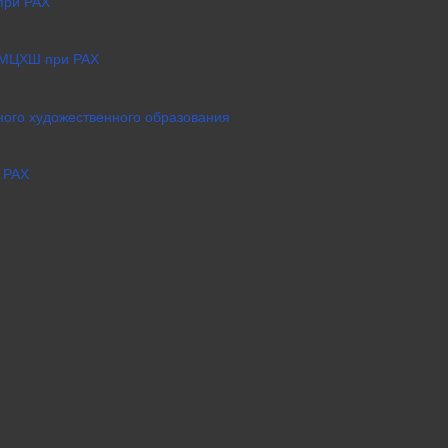
при РАХ
 МЦХШ при РАХ
ого художественного образования
 РАХ