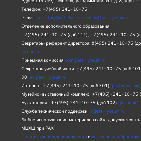
Адрес:119049, г. Москва, ул. Крымский вал, д. 8, корп.
2.
Телефон: +7(495) 241-10-75
e-mail:
secretary@art-lyceum.ru
mnv@art-lyceum.ru
Отделение дополнительного образования:
+7(495) 241-10-75 (доб.111), +7(495) 241-10-75 (д
Секретарь-референт директора: 8(495) 241-10-75 (д
lyceum.ru
Приемная комиссия
com@art-lyceum.ru
Секретарь учебной части: +7(495) 241-10-75 (доб.10
00
lev@art-lyceum.ru
Интернат: +7(495) 241-10-75 (доб.301),
protasova.u@
Музейно-выставочный комплекс: +7(495)-241-10-75 
Бухгалтерия: +7(495) 241-10-75 (доб.102)
glavbuh@a
Служба технической поддержки:
it@art-lyceum.ru
Любое использование материалов сайта допускается тол
МЦХШ при РАХ.
Политика конфиденциальности
и
согласие на обработку