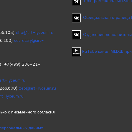
Телеграм-канал МЦХШ 
Официальная страница
об.108)
dho@art-lyceum.ru
Отделение дополнительн
об.100)
secretary@art-
RuTube канал МЦХШ при
1), +7(499) 238-21-
art-lyceum.ru
(доб.600)
zeb@art-lyceum.ru
rt-lyceum.ru
ько с письменного согласия
 персональных данных