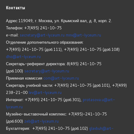
Контакты
Адрес:119049, г. Москва, ул. Крымский вал, д. 8, корп.
2.
Телефон: +7(495) 241-10-75
e-mail:
secretary@art-lyceum.ru
mnv@art-lyceum.ru
Отделение дополнительного образования:
+7(495) 241-10-75 (доб.111), +7(495) 241-10-75 (доб.108)
dho@art-lyceum.ru
Секретарь-референт директора: 8(495) 241-10-75
(доб.100)
secretary@art-lyceum.ru
Приемная комиссия
com@art-lyceum.ru
Секретарь учебной части: +7(495) 241-10-75 (доб.101), +7(499)
238-21-00
lev@art-lyceum.ru
Интернат: +7(495) 241-10-75 (доб.301),
protasova.u@art-
lyceum.ru
Музейно-выставочный комплекс: +7(495)-241-10-75
(доб.600)
zeb@art-lyceum.ru
Бухгалтерия: +7(495) 241-10-75 (доб.102)
glavbuh@art-