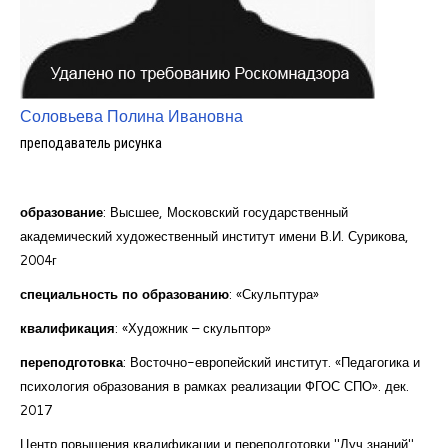
Курсы повышения квалификации
Центр непрерывного образования
Конкурсы
Соловьева Полина Ивановна
Творческий инкубатор
преподаватель рисунка
образование
: Высшее, Московский государственный
академический художественный институт имени В.И. Сурикова,
2004г
специальность по образованию
: «Скульптура»
квалификация
: «Художник – скульптор»
переподготовка
: Восточно-европейский институт. «Педагогика и
психология образования в рамках реализации ФГОС СПО». дек.
2017
Центр повышения квалификации и переподготовки "Луч знаний"