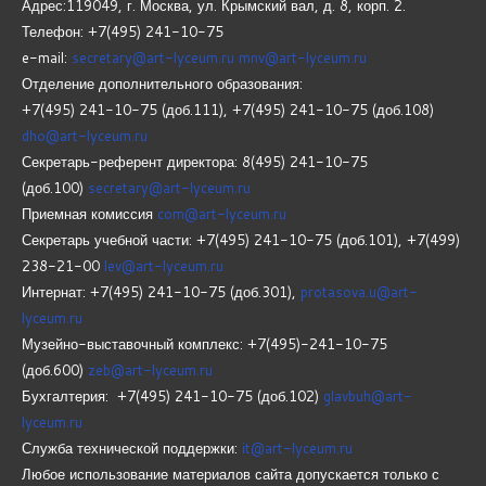
Адрес:119049, г. Москва, ул. Крымский вал, д. 8, корп.
2.
Телефон: +7(495) 241-10-75
e-mail:
secretary@art-lyceum.ru
mnv@art-lyceum.ru
Отделение дополнительного образования:
+7(495) 241-10-75 (доб.111), +7(495) 241-10-75 (доб.108)
dho@art-lyceum.ru
Секретарь-референт директора: 8(495) 241-10-75
(доб.100)
secretary@art-lyceum.ru
Приемная комиссия
com@art-lyceum.ru
Секретарь учебной части: +7(495) 241-10-75 (доб.101), +7(499)
238-21-00
lev@art-lyceum.ru
Интернат: +7(495) 241-10-75 (доб.301),
protasova.u@art-
lyceum.ru
Музейно-выставочный комплекс: +7(495)-241-10-75
(доб.600)
zeb@art-lyceum.ru
Бухгалтерия: +7(495) 241-10-75 (доб.102)
glavbuh@art-
lyceum.ru
Служба технической поддержки:
it@art-lyceum.ru
Любое использование материалов сайта допускается только с