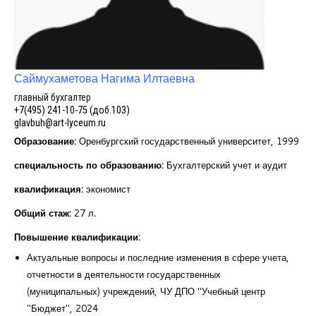
Курсы повышения квалификации
Центр непрерывного образования
Конкурсы
Саймухаметова Нагима Илтаевна
главный бухгалтер
Творческий инкубатор
+7(495) 241-10-75 (доб.103)
glavbuh@art-lyceum.r
u
Образование:
Оренбургский государственный университет, 1999
специальность по образованию:
Бухгалтерский учет и аудит
квалификация:
экономист
Общий стаж:
27 л
.
Повышение квалификации:
Актуальные вопросы и последние изменения в сфере учета,
отчетности в деятельности государственных
(муниципальных) учреждений, ЧУ ДПО "Учебный центр
"Бюджет", 2024