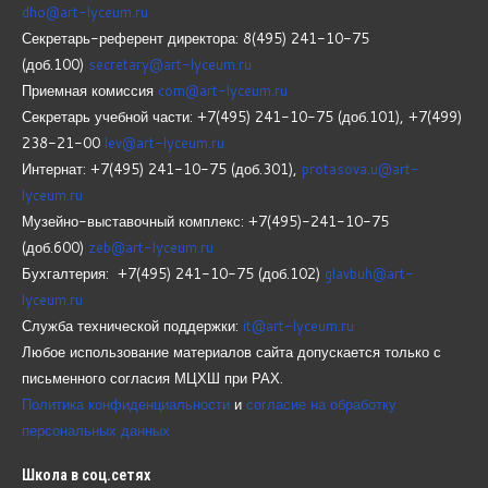
dho@art-lyceum.ru
Секретарь-референт директора: 8(495) 241-10-75
(доб.100)
secretary@art-lyceum.ru
Приемная комиссия
com@art-lyceum.ru
Секретарь учебной части: +7(495) 241-10-75 (доб.101), +7(499)
238-21-00
lev@art-lyceum.ru
Интернат: +7(495) 241-10-75 (доб.301),
protasova.u@art-
lyceum.ru
Музейно-выставочный комплекс: +7(495)-241-10-75
(доб.600)
zeb@art-lyceum.ru
Бухгалтерия: +7(495) 241-10-75 (доб.102)
glavbuh@art-
lyceum.ru
Служба технической поддержки:
it@art-lyceum.ru
Любое использование материалов сайта допускается только с
письменного согласия МЦХШ при РАХ.
Политика конфиденциальности
и
согласие на обработку
персональных данных
Школа
в соц.сетях