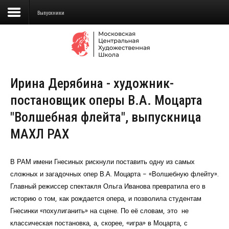
Выпускники
Сведения об образовательной
организации
Ирина Дерябина - художник-
Школа
постановщик оперы В.А. Моцарта
Училище
"Волшебная флейта", выпускница
Детская Художественная школа
МАХЛ РАХ
Поступающим
В РАМ имени Гнесиных рискнули поставить одну из самых
Подготовка
сложных и загадочных опер В.А. Моцарта - «Волшебную флейту».
Главный режиссер спектакля Ольга Иванова превратила его в
Образование
историю о том, как рождается опера, и позволила студентам
Гнесинки «похулиганить» на сцене. По её словам, это не
Доп. образование
классическая постановка, а, скорее, «игра» в Моцарта, с