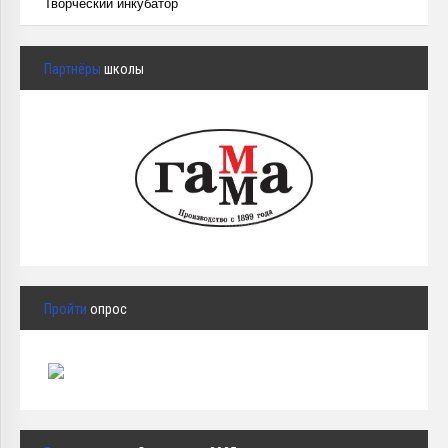
Творческий инкубатор
Партнёры
школы
Пройти
опрос