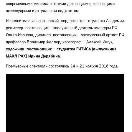
современными минималистскими декорациями, говорящими
Курсы повышения квалификации
аксессуарами и актуальным подтекстом.
Центр непрерывного образования
Исполнители главных партий, хор, оркестр - студенты Академии,
режиссер-постановщик - заслуженный деятель культуры РФ
Конкурсы
Ольга Иванова, дирижер-постановщик - заслуженный артист РФ,
профессор Владимир Феллер, хореограф - Алексей Ищук,
Творческий инкубатор
художник-постановщик - студентка ГИТИСа (выпускница
МАХЛ РАХ) Ирина Дерябина.
Премьерные спектакли состоялись 14 и 21 ноября 2016 года.