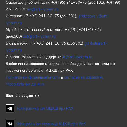
Секретарь учебной части: +7(495) 241-10-75 (доб.101), +7(499)
238-21-00
lev@art-lyceum.ru
Интернат: +7(495) 241-10-75 (доб.301),
protasova.u@art-
lyceum.ru
Музейно-выставочный комплекс: +7(495)-241-10-75
(доб.600)
zeb@art-lyceum.ru
Бухгалтерия: +7(495) 241-10-75 (доб.102)
glavbuh@art-
lyceum.ru
Служба технической поддержки:
it@art-lyceum.ru
Любое использование материалов сайта допускается только с
письменного согласия МЦХШ при РАХ.
Политика конфиденциальности
и
согласие на обработку
персональных данных
Школа
в соц.сетях
Телеграм-канал МЦХШ при РАХ
Официальная страница МЦХШ при РАХ