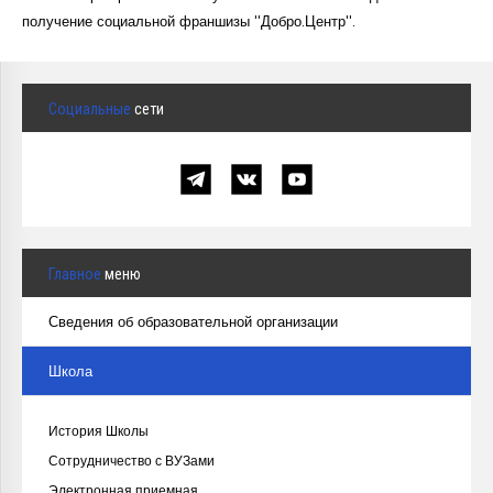
Курсы повышения квалификации
получение социальной франшизы "Добро.Центр".
Центр непрерывного образования
Конкурсы
Социальные
сети
Творческий инкубатор
Главное
меню
Сведения об образовательной организации
Школа
История Школы
Сотрудничество с ВУЗами
Электронная приемная