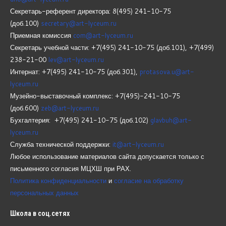
Секретарь-референт директора: 8(495) 241-10-75
(доб.100)
secretary@art-lyceum.ru
Приемная комиссия
com@art-lyceum.ru
Секретарь учебной части: +7(495) 241-10-75 (доб.101), +7(499)
238-21-00
lev@art-lyceum.ru
Интернат: +7(495) 241-10-75 (доб.301),
protasova.u@art-
lyceum.ru
Музейно-выставочный комплекс: +7(495)-241-10-75
(доб.600)
zeb@art-lyceum.ru
Бухгалтерия: +7(495) 241-10-75 (доб.102)
glavbuh@art-
lyceum.ru
Служба технической поддержки:
it@art-lyceum.ru
Любое использование материалов сайта допускается только с
письменного согласия МЦХШ при РАХ.
Политика конфиденциальности
и
согласие на обработку
персональных данных
Школа
в соц.сетях