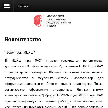
Волонтерство
Сведения об образовательной
организации
Волонтерство
Школа
Училище
"Волонтеры МЦХШ"
Детская Художественная школа
В МЦХШ при РАХ активно развивается волонтерская
деятельность. В сфере интересов обучающихся МЦХШ при РАХ
Поступающим
- волонтерство культуры. Школой заключено соглашение о
сотрудничестве с Ресурсным центром "Мосволонтер" для
Подготовка
оформления аналоговых Личных книжек волонтеров. Также
организовано оформление электронных Личных книжек
Образование
волонтеров на портале Добро.ру. В 2024 году МЦХШ при РАХ
прошла верификацию на портале Добро.ру. Наши волонтерские
Доп. образование
часы теперь принимаются вузами России. Была подана заявка на