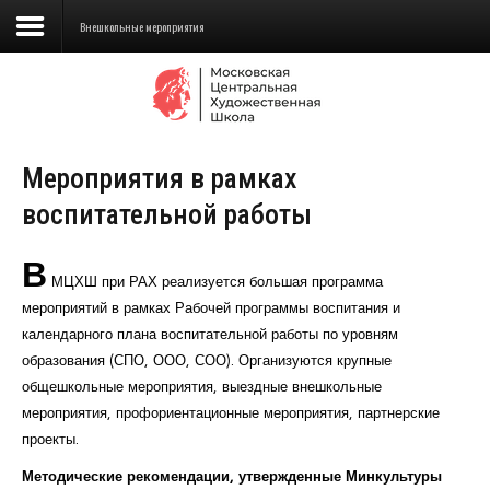
Внешкольные мероприятия
Сведения об образовательной
организации
Мероприятия в рамках
Школа
воспитательной работы
Училище
В
Детская Художественная школа
МЦХШ при РАХ реализуется большая программа
мероприятий в рамках Рабочей программы воспитания и
Поступающим
календарного плана воспитательной работы по уровням
образования (СПО, ООО, СОО). Организуются крупные
Подготовка
общешкольные мероприятия, выездные внешкольные
Образование
мероприятия, профориентационные мероприятия, партнерские
проекты.
Доп. образование
Методические рекомендации, утвержденные Минкультуры