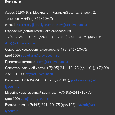
Контакты
Адрес:119049, г. Москва, ул. Крымский вал, д. 8, корп.
2.
Телефон: +7(495) 241-10-75
e-mail:
secretary@art-lyceum.ru
mnv@art-lyceum.ru
Отделение дополнительного образования:
+7(495) 241-10-75 (доб.111), +7(495) 241-10-75 (доб.108)
dho@art-lyceum.ru
Секретарь-референт директора: 8(495) 241-10-75
(доб.100)
secretary@art-lyceum.ru
Приемная комиссия
com@art-lyceum.ru
Секретарь учебной части: +7(495) 241-10-75 (доб.101), +7(499)
238-21-00
lev@art-lyceum.ru
Интернат: +7(495) 241-10-75 (доб.301),
protasova.u@art-
lyceum.ru
Музейно-выставочный комплекс: +7(495)-241-10-75
(доб.600)
zeb@art-lyceum.ru
Бухгалтерия: +7(495) 241-10-75 (доб.102)
glavbuh@art-
lyceum.ru