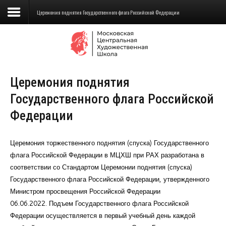
Церемония поднятия Государственного флага Российской Федерации
Сведения об образовательной
организации
Церемония поднятия
Школа
Государственного флага Российской
Училище
Федерации
Детская Художественная школа
Церемония торжественного поднятия (спуска) Государственного
Поступающим
флага Российской Федерации в МЦХШ при РАХ разработана в
соответствии со Стандартом Церемонии поднятия (спуска)
Подготовка
Государственного флага Российской Федерации, утвержденного
Образование
Министром просвещения Российской Федерации
06.06.2022. Подъем Государственного флага Российской
Доп. образование
Федерации осуществляется в первый учебный день каждой