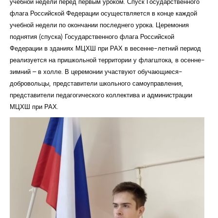
учебной недели перед первым уроком. Спуск Государственного
Курсы повышения квалификации
флага Российской Федерации осуществляется в конце каждой
учебной недели по окончании последнего урока. Церемония
Центр непрерывного образования
поднятия (спуска) Государственного флага Российской
Федерации в зданиях МЦХШ при РАХ в весенне-летний период
Конкурсы
реализуется на пришкольной территории у флагштока, в осенне-
Творческий инкубатор
зимний – в холле. В церемонии участвуют обучающиеся-
добровольцы, представители школьного самоуправления,
представители педагогического коллектива и администрации
МЦХШ при РАХ.