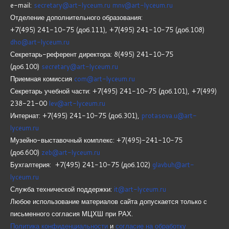
e-mail:
secretary@art-lyceum.ru
mnv@art-lyceum.ru
Отделение дополнительного образования:
+7(495) 241-10-75 (доб.111), +7(495) 241-10-75 (доб.108)
dho@art-lyceum.ru
Секретарь-референт директора: 8(495) 241-10-75
(доб.100)
secretary@art-lyceum.ru
Приемная комиссия
com@art-lyceum.ru
Секретарь учебной части: +7(495) 241-10-75 (доб.101), +7(499)
238-21-00
lev@art-lyceum.ru
Интернат: +7(495) 241-10-75 (доб.301),
protasova.u@art-
lyceum.ru
Музейно-выставочный комплекс: +7(495)-241-10-75
(доб.600)
zeb@art-lyceum.ru
Бухгалтерия: +7(495) 241-10-75 (доб.102)
glavbuh@art-
lyceum.ru
Служба технической поддержки:
it@art-lyceum.ru
Любое использование материалов сайта допускается только с
письменного согласия МЦХШ при РАХ.
Политика конфиденциальности
и
согласие на обработку