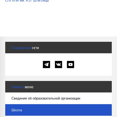
СПГХПА им. А.Л. Штиглица
Курсы повышения квалификации
Центр непрерывного образования
Конкурсы
Творческий инкубатор
Социальные
сети
Главное
меню
Сведения об образовательной организации
Школа