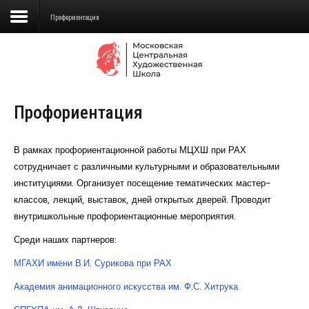
Профориентация
Сведения об образовательной
организации
Профориентация
Школа
Училище
В рамках профориентационной работы МЦХШ при РАХ
сотрудничает с различными культурными и образовательными
Детская Художественная школа
институциями. Организует посещение тематических мастер-
классов, лекций, выставок, дней открытых дверей. Проводит
Поступающим
внутришкольные профориентационные мероприятия.
Подготовка
Среди наших партнеров:
Образование
МГАХИ имени В.И. Сурикова при РАХ
Академия анимационного искусства им. Ф.С. Хитрука
Доп. образование