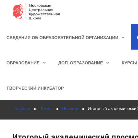
Сведения об образовательной организации
СВЕДЕНИЯ ОБ ОБРАЗОВАТЕЛЬНОЙ ОРГАНИЗАЦИИ
Школа
ИСКАТЬ...
Училище
ОБРАЗОВАНИЕ
ДОП. ОБРАЗОВАНИЕ
КУРСЫ
Детская Художественная школа
Поступающим
ТВОРЧЕСКИЙ ИНКУБАТОР
Подготовка
Главная
Школа
Новости
Итоговый академически
Образование
Доп. образование
Итоговый академический просм
Курсы повышения квалификации