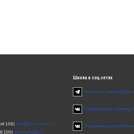
Школа
в соц.сетях
Телеграм-канал МЦХШ 
Официальная страница
об.108)
dho@art-lyceum.ru
Отделение дополнительн
об.100)
secretary@art-