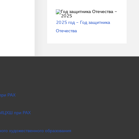
2025 год - Год защитника
Отечества
при РАХ
 МЦХШ при РАХ
ого художественного образования