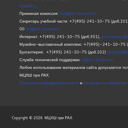
lyceum.ru
Приемная комиссия
com@art-lyceum.ru
Секретарь учебной части: +7(495) 241-10-75 (доб.10
00
lev@art-lyceum.ru
Интернат: +7(495) 241-10-75 (доб.301),
protasova.u@
Музейно-выставочный комплекс: +7(495)-241-10-75 
Бухгалтерия: +7(495) 241-10-75 (доб.102)
glavbuh@a
Служба технической поддержки:
it@art-lyceum.ru
Любое использование материалов сайта допускается тол
МЦХШ при РАХ.
Политика конфиденциальности
и
согласие на обработку
Copyright © 2026. МЦХШ при РАХ.