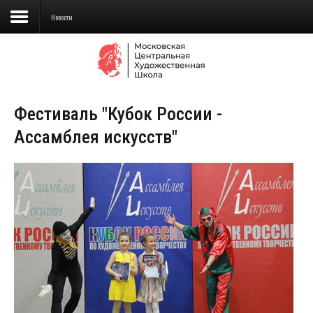
Новости
Сведения об образовательной
организации
Фестиваль "Кубок России -
Школа
Ассамблея искусств"
Училище
Детская Художественная школа
Поступающим
Подготовка
Образование
Доп. образование