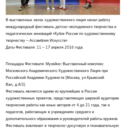
Курсы повышения квалификации
Центр непрерывного образования
В выставочных залах художественного лицея начал работу
международный фестиваль детско-молодежного творчества и
Конкурсы
педагогических инноваций «Кубок России по художественному
творчеству – Ассамблея Искусств».
Творческий инкубатор
Даты Фестиваля: 11 – 17 апреля 2016 года.
Площадка Фестиваля: Музейно-Выставочный комплекс
Московского Академического Художественного Лицея при
Российской Академии Художеств (Москва, ул.Крымский
Вал, д.8/2).
Фестиваль является одним из крупнейших в России
художественных проектов, представляющих широкой аудитории
творческие работы как юных авторов от 4 до 21 года, так и
педагогов, работающих в учреждениях среднего и
дополнительного образования и руководителей работы кружков.
Фестиваль вовлекает в творческо-досуговую и познавательную