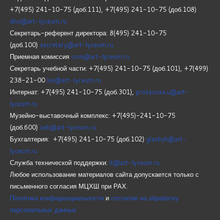
+7(495) 241-10-75 (доб.111), +7(495) 241-10-75 (доб.108)
dho@art-lyceum.ru
Секретарь-референт директора: 8(495) 241-10-75
(доб.100)
secretary@art-lyceum.ru
Приемная комиссия
com@art-lyceum.ru
Секретарь учебной части: +7(495) 241-10-75 (доб.101), +7(499)
238-21-00
lev@art-lyceum.ru
Интернат: +7(495) 241-10-75 (доб.301),
protasova.u@art-
lyceum.ru
Музейно-выставочный комплекс: +7(495)-241-10-75
(доб.600)
zeb@art-lyceum.ru
Бухгалтерия: +7(495) 241-10-75 (доб.102)
glavbuh@art-
lyceum.ru
Служба технической поддержки:
it@art-lyceum.ru
Любое использование материалов сайта допускается только с
письменного согласия МЦХШ при РАХ.
Политика конфиденциальности
и
согласие на обработку
персональных данных